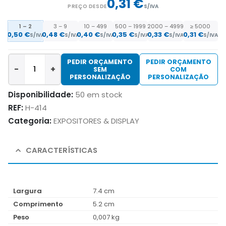
0,31 €
PREÇO DESDE
S/IVA
1 – 2
3 – 9
10 – 499
500 – 1999
2000 – 4999
≥ 5000
0,50
€
0,48
€
0,40
€
0,35
€
0,33
€
0,31
€
S/IVA
S/IVA
S/IVA
S/IVA
S/IVA
S/IVA
PEDIR ORÇAMENTO
PEDIR ORÇAMENTO
-
+
SEM
COM
PERSONALIZAÇÃO
PERSONALIZAÇÃO
Disponibilidade:
50 em stock
REF:
H-414
Categoria:
EXPOSITORES & DISPLAY
CARACTERÍSTICAS
Largura
7.4 cm
Comprimento
5.2 cm
Peso
0,007 kg