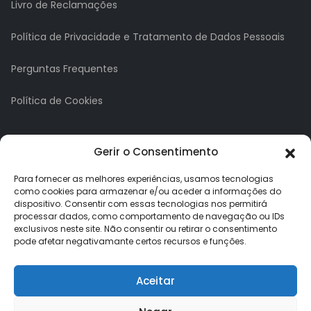
Livro de Reclamações
Política de Privacidade e Tratamento de Dados Pessoais
Perguntas Frequentes
Política de Cookies
A minha conta
Gerir o Consentimento
A Minha Conta
Para fornecer as melhores experiências, usamos tecnologias
como cookies para armazenar e/ou aceder a informações do
dispositivo. Consentir com essas tecnologias nos permitirá
Histórico de Pedidos
processar dados, como comportamento de navegação ou IDs
exclusivos neste site. Não consentir ou retirar o consentimento
Lista de Desejos
pode afetar negativamante certos recursos e funções.
Newsletter
Aceitar