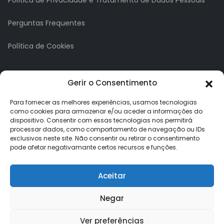
Perguntas Frequentes
Política de Cookies
A minha conta
Gerir o Consentimento
A Minha Conta
Para fornecer as melhores experiências, usamos tecnologias
como cookies para armazenar e/ou aceder a informações do
dispositivo. Consentir com essas tecnologias nos permitirá
Histórico de Pedidos
processar dados, como comportamento de navegação ou IDs
exclusivos neste site. Não consentir ou retirar o consentimento
Lista de Desejos
pode afetar negativamante certos recursos e funções.
Newsletter
Aceitar
Negar
Ver preferências