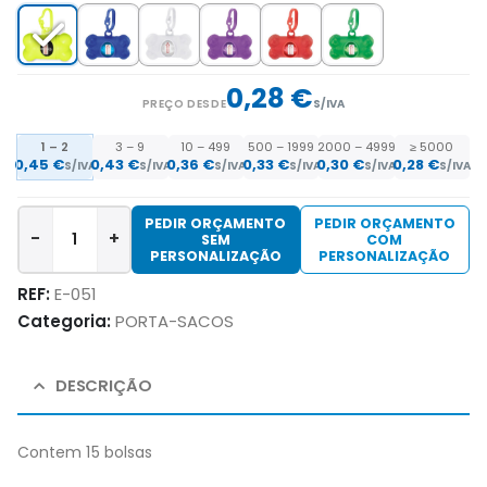
0,28 €
PREÇO DESDE
S/IVA
1 – 2
3 – 9
10 – 499
500 – 1999
2000 – 4999
≥ 5000
0,45 €
0,43 €
0,36 €
0,33 €
0,30 €
0,28 €
S/IVA
S/IVA
S/IVA
S/IVA
S/IVA
S/IVA
PEDIR ORÇAMENTO
PEDIR ORÇAMENTO
-
+
SEM
COM
PERSONALIZAÇÃO
PERSONALIZAÇÃO
REF:
E-051
Categoria:
PORTA-SACOS
DESCRIÇÃO
Contem 15 bolsas