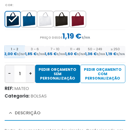
COR
1,19 €
PREÇO DESDE
S/IVA
1 – 2
3 – 6
7 – 10
11 – 49
50 – 249
≥ 250
2,00 €
1,85 €
1,65 €
1,60 €
1,36 €
1,19 €
S/IVA
S/IVA
S/IVA
S/IVA
S/IVA
S/IVA
PEDIR ORÇAMENTO
PEDIR ORÇAMENTO
-
+
SEM
COM
PERSONALIZAÇÃO
PERSONALIZAÇÃO
REF:
MATEO
Categoria:
BOLSAS
DESCRIÇÃO