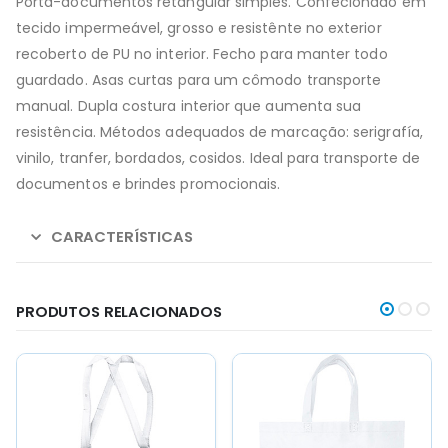
Porta-documentos retangular simples. Confecionado em
tecido impermeável, grosso e resistênte no exterior
recoberto de PU no interior. Fecho para manter todo
guardado. Asas curtas para um cômodo transporte
manual. Dupla costura interior que aumenta sua
resistência. Métodos adequados de marcação: serigrafía,
vinilo, tranfer, bordados, cosidos. Ideal para transporte de
documentos e brindes promocionais.
CARACTERÍSTICAS
PRODUTOS RELACIONADOS
This
This
This
This
product
product
product
product
has
has
has
has
multiple
multiple
multiple
multiple
variants.
variants.
variants.
variants.