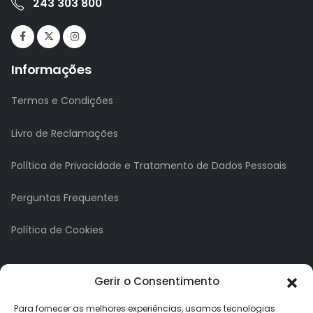
243 303 800
Informações
Termos e Condições
Livro de Reclamações
Política de Privacidade e Tratamento de Dados Pessoais
Perguntas Frequentes
Política de Cookies
A minha conta
Gerir o Consentimento
A Minha Conta
Para fornecer as melhores experiências, usamos tecnologias