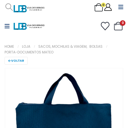
0
0
HOME
LOJA
SACOS, MOCHILAS & VIAGEM
,
BOLSAS
PORTA-DOCUMENTOS MATEO
VOLTAR