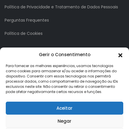
Política de Privacidade e Tratamento de Dados Pessoais
Perguntas Frequentes
Política de Cookies
A minha conta
Gerir o Consentimento
A Minha Conta
Para fornecer as melhores experiências, usamos tecnologias
como cookies para armazenar e/ou aceder a informações do
dispositivo. Consentir com essas tecnologias nos permitirá
Histórico de Pedidos
processar dados, como comportamento de navegação ou IDs
exclusivos neste site. Não consentir ou retirar o consentimento
Lista de Desejos
pode afetar negativamante certos recursos e funções.
Newsletter
Aceitar
Negar