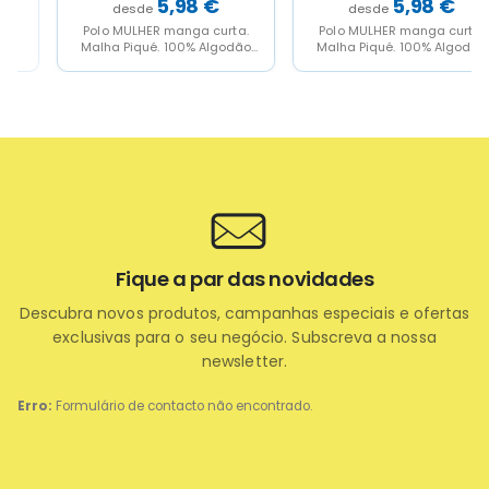
5,98
€
5,98
€
Polo MULHER manga curta.
Polo MULHER manga curta.
Malha Piqué. 100% Algodão
Malha Piqué. 100% Algodão
RingSpun pré-encolhido. 210
RingSpun pré-encolhido. 210
g/m². Carcela com 3...
g/m². Carcela com 3...
Fique a par das novidades
Descubra novos produtos, campanhas especiais e ofertas
exclusivas para o seu negócio. Subscreva a nossa
newsletter.
Erro:
Formulário de contacto não encontrado.