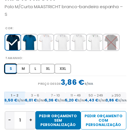
Polo M/Curta MAASTRICHT branco-bandeira espanha –
S
COR
TAMANHO
S
M
L
XL
XXL
3,86 €
PREÇO DESDE
S/IVA
1 – 2
3 – 6
7 – 10
11 – 49
50 – 249
≥ 250
6,50 €
6,01 €
5,36 €
5,20 €
4,43 €
3,86 €
S/IVA
S/IVA
S/IVA
S/IVA
S/IVA
S/IVA
PEDIR ORÇAMENTO
PEDIR ORÇAMENTO
-
+
SEM
COM
PERSONALIZAÇÃO
PERSONALIZAÇÃO