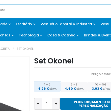
idade
Escritório
Vestuário Laboral & Indústria
Vestu
chilas
Tecnologia
Casa & Cozinha
Brindes & Even
SCRITA
SET OKONEL
Set Okonel
PREÇO DESDE
1 – 2
3 – 9
10 – 499
4,76
€
4,40
€
3,93
€
S/IVA
S/IVA
S/IVA
PEDIR ORÇAMENTO S
-
+
PERSONALIZAÇÃO