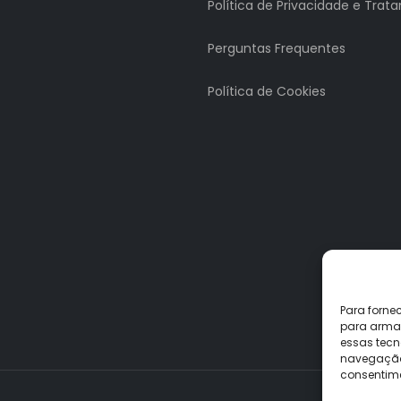
Política de Privacidade e Tra
Perguntas Frequentes
Política de Cookies
Para forne
para armaz
essas tecn
navegação o
consentime