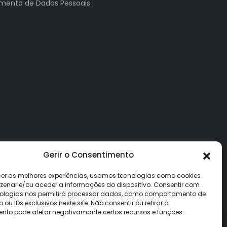
tamento de Dados Pessoais
Gerir o Consentimento
cer as melhores experiências, usamos tecnologias como cookies
enar e/ou aceder a informações do dispositivo. Consentir com
ologias nos permitirá processar dados, como comportamento de
u IDs exclusivos neste site. Não consentir ou retirar o
nto pode afetar negativamante certos recursos e funções.