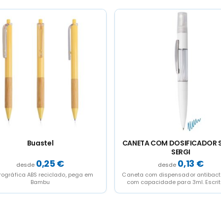
TA COM DOSIFICADOR SPRAY
Rubal
SERGI
0,13
€
0,50
€
a com dispensador antibacteriano,
Esferográfica em alumínio recic
capacidade para 3ml. Escrita em
azul.