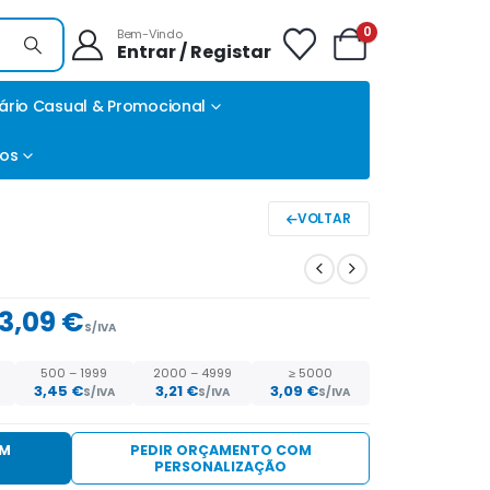
0
Bem-Vindo
Entrar / Registar
ário Casual & Promocional
tos
VOLTAR
3,09 €
S/IVA
500 – 1999
2000 – 4999
≥ 5000
3,45
€
3,21
€
3,09
€
S/IVA
S/IVA
S/IVA
EM
PEDIR ORÇAMENTO COM
PERSONALIZAÇÃO