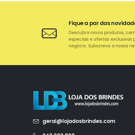
Fique a par das novidad
Descubra novos produtos, ca
especiais e ofertas exclusivas 
negócio. Subscreva a nossa ne
geral@lojadosbrindes.com