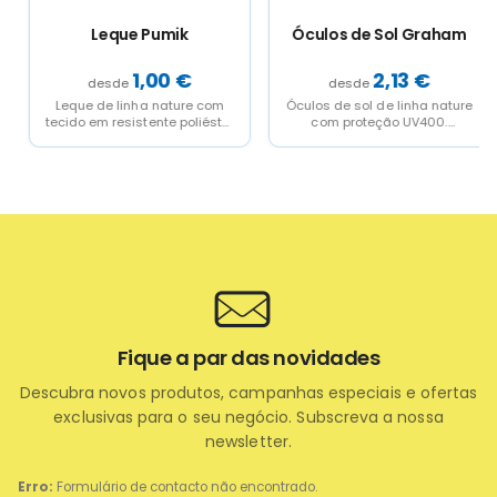
product
product
product
product
page
page
page
page
Leque Pumik
Óculos de Sol Graham
1,00
€
2,13
€
Leque de linha nature com
Óculos de sol de linha nature
tecido em resistente poliéster
com proteção UV400.
210T RPET. Varas a condizer
Estrutura negra em resistente
também...
material PC,...
Fique a par das novidades
Descubra novos produtos, campanhas especiais e ofertas
exclusivas para o seu negócio. Subscreva a nossa
newsletter.
Erro:
Formulário de contacto não encontrado.