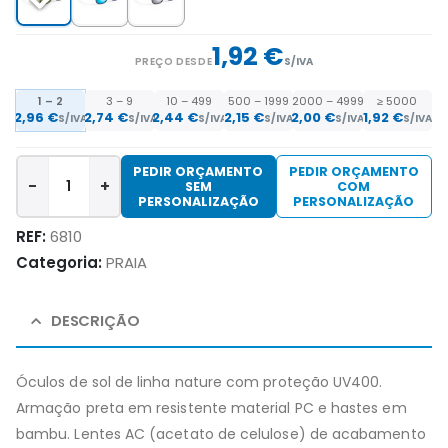
1,92 €
PREÇO DESDE
S/IVA
1 – 2
3 – 9
10 – 499
500 – 1999
2000 – 4999
≥ 5000
2,96 €
2,74 €
2,44 €
2,15 €
2,00 €
1,92 €
S/IVA
S/IVA
S/IVA
S/IVA
S/IVA
S/IVA
PEDIR ORÇAMENTO
PEDIR ORÇAMENTO
-
+
SEM
COM
PERSONALIZAÇÃO
PERSONALIZAÇÃO
REF:
6810
Categoria:
PRAIA
DESCRIÇÃO
Óculos de sol de linha nature com proteção UV400.
Armação preta em resistente material PC e hastes em
bambu. Lentes AC (acetato de celulose) de acabamento