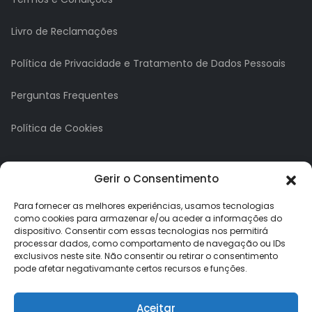
Livro de Reclamações
Política de Privacidade e Tratamento de Dados Pessoais
Perguntas Frequentes
Política de Cookies
A minha conta
Gerir o Consentimento
A Minha Conta
Para fornecer as melhores experiências, usamos tecnologias
como cookies para armazenar e/ou aceder a informações do
dispositivo. Consentir com essas tecnologias nos permitirá
Histórico de Pedidos
processar dados, como comportamento de navegação ou IDs
exclusivos neste site. Não consentir ou retirar o consentimento
Lista de Desejos
pode afetar negativamante certos recursos e funções.
Newsletter
Aceitar