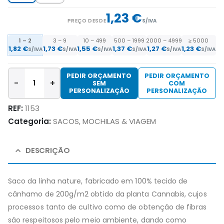
1,23 €
PREÇO DESDE
S/IVA
1 – 2
3 – 9
10 – 499
500 – 1999
2000 – 4999
≥ 5000
1,82 €
1,73 €
1,55 €
1,37 €
1,27 €
1,23 €
S/IVA
S/IVA
S/IVA
S/IVA
S/IVA
S/IVA
PEDIR ORÇAMENTO
PEDIR ORÇAMENTO
-
+
SEM
COM
PERSONALIZAÇÃO
PERSONALIZAÇÃO
REF:
1153
Categoria:
SACOS, MOCHILAS & VIAGEM
DESCRIÇÃO
Saco da linha nature, fabricado em 100% tecido de
cânhamo de 200g/m2 obtido da planta Cannabis, cujos
processos tanto de cultivo como de obtenção de fibras
são respeitosos pelo meio ambiente, dando como