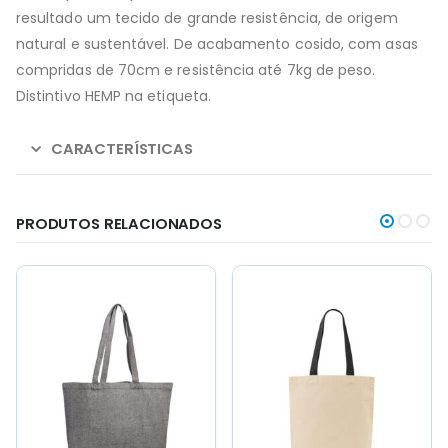
resultado um tecido de grande resistência, de origem
natural e sustentável. De acabamento cosido, com asas
compridas de 70cm e resistência até 7kg de peso.
Distintivo HEMP na etiqueta.
CARACTERÍSTICAS
PRODUTOS RELACIONADOS
This
This
product
product
has
has
multiple
multiple
variants.
variants.
The
The
ESGOTADO
options
options
may
may
be
be