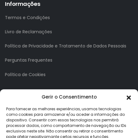
Informações
Termos e Condições
Livro de Reclamações
Política de Privacidade e Tratamento de Dados Pessoais
Perguntas Frequentes
Política de Cookies
A minha conta
Gerir o Consentimento
A Minha Conta
Para fornecer as melhores experiências, usamos tecnologias
como cookies para armazenar e/ou aceder a informações do
dispositivo. Consentir com essas tecnologias nos permitirá
Histórico de Pedidos
processar dados, como comportamento de navegação ou IDs
exclusivos neste site. Não consentir ou retirar o consentimento
Lista de Desejos
pode afetar negativamante certos recursos e funções.