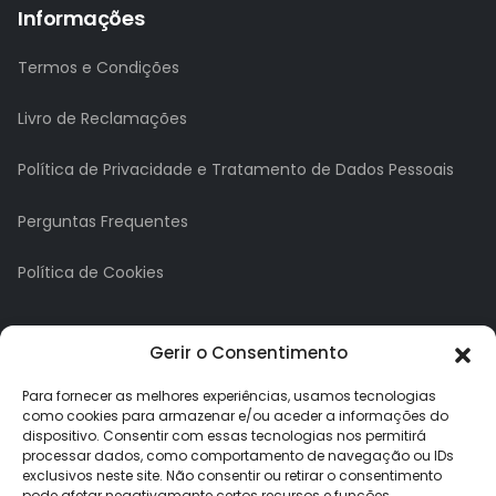
Informações
Termos e Condições
Livro de Reclamações
Política de Privacidade e Tratamento de Dados Pessoais
Perguntas Frequentes
Política de Cookies
A minha conta
Gerir o Consentimento
A Minha Conta
Para fornecer as melhores experiências, usamos tecnologias
como cookies para armazenar e/ou aceder a informações do
dispositivo. Consentir com essas tecnologias nos permitirá
Histórico de Pedidos
processar dados, como comportamento de navegação ou IDs
exclusivos neste site. Não consentir ou retirar o consentimento
Lista de Desejos
pode afetar negativamante certos recursos e funções.