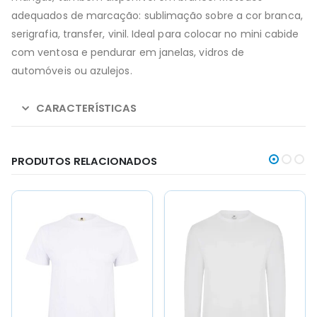
adequados de marcação: sublimação sobre a cor branca,
serigrafia, transfer, vinil. Ideal para colocar no mini cabide
com ventosa e pendurar em janelas, vidros de
automóveis ou azulejos.
CARACTERÍSTICAS
PRODUTOS RELACIONADOS
This
This
This
This
product
product
product
product
has
has
has
has
multiple
multiple
multiple
multiple
variants.
variants.
variants.
variants.
The
The
The
The
options
options
options
options
may
may
may
may
be
be
be
be