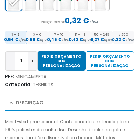
0,32 €
PREÇO DESDE
S/IVA
1 – 2
3 – 6
7 – 10
11 – 49
50 – 249
≥ 250
0,54 €
0,50 €
0,45 €
0,43 €
0,37 €
0,32 €
S/IVA
S/IVA
S/IVA
S/IVA
S/IVA
S/IVA
PEDIR ORÇAMENTO
PEDIR ORÇAMENTO
-
+
SEM
COM
PERSONALIZAÇÃO
PERSONALIZAÇÃO
REF:
MINICAMISETA
Categoria:
T-SHIRTS
DESCRIÇÃO
Mini t-shirt promocional. Confecionada em tecido plano
100% poliéster de malha lisa. Desenho bicolor na gola e
mangas, também disponível em branco. Métodos