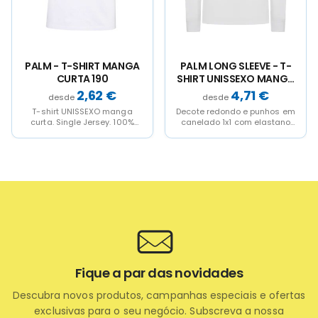
chosen
chosen
chosen
chosen
on
on
on
on
the
the
the
the
product
product
product
product
page
page
page
page
PALM LONG SLEEVE - T-
PARADISE - T-SHIRT
SHIRT UNISSEXO MANGA
MANGA COMPRIDA 155
COMPRIDA
4,71
€
3,90
€
Decote redondo e punhos em
T-shirt UNISSEXO manga
canelado 1x1 com elastano
comprida. Single Jersey. 100%
para maior elasticidade Tapa
Algodão RingSpun. 155 g/m².
costuras reforçada...
Decote redondo canelado 1x1...
Fique a par das novidades
Descubra novos produtos, campanhas especiais e ofertas
exclusivas para o seu negócio. Subscreva a nossa