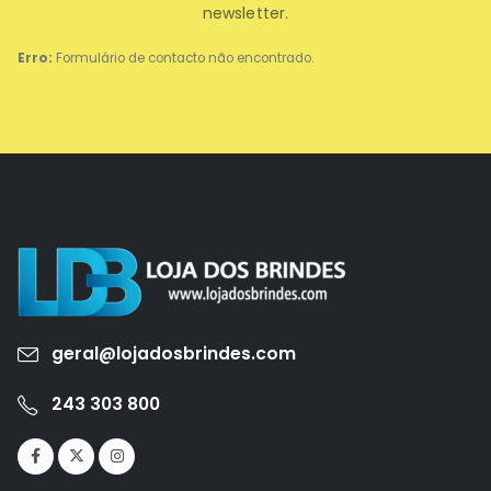
newsletter.
Erro:
Formulário de contacto não encontrado.
geral@lojadosbrindes.com
243 303 800