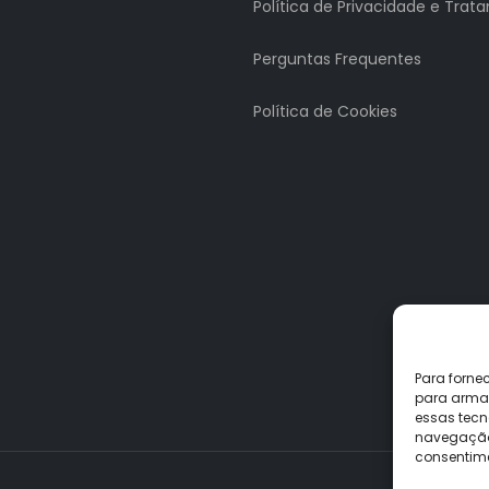
Política de Privacidade e Tra
Perguntas Frequentes
Política de Cookies
Para forne
para armaz
essas tecn
navegação o
consentime