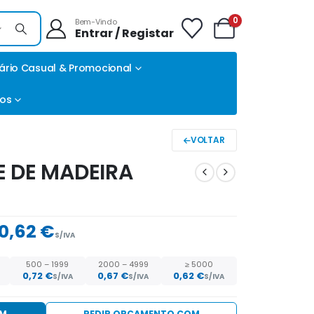
0
Bem-Vindo
Entrar / Registar
ário Casual & Promocional
tos
VOLTAR
 DE MADEIRA
0,62 €
S/IVA
500 – 1999
2000 – 4999
≥ 5000
0,72
€
0,67
€
0,62
€
S/IVA
S/IVA
S/IVA
EM
PEDIR ORÇAMENTO COM