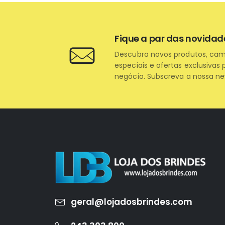
Fique a par das novidad
Descubra novos produtos, ca
especiais e ofertas exclusivas 
negócio. Subscreva a nossa ne
geral@lojadosbrindes.com