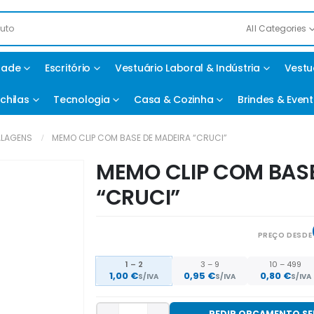
All Categories
idade
Escritório
Vestuário Laboral & Indústria
Vestu
chilas
Tecnologia
Casa & Cozinha
Brindes & Even
LAGENS
MEMO CLIP COM BASE DE MADEIRA “CRUCI”
MEMO CLIP COM BASE
“CRUCI”
PREÇO DESDE
1 – 2
3 – 9
10 – 499
1,00
€
0,95
€
0,80
€
S/IVA
S/IVA
S/IVA
PEDIR ORÇAMENTO S