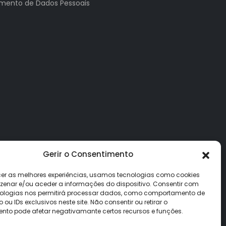
tamento de Dados Pessoais
Gerir o Consentimento
cer as melhores experiências, usamos tecnologias como cookies
enar e/ou aceder a informações do dispositivo. Consentir com
ologias nos permitirá processar dados, como comportamento de
u IDs exclusivos neste site. Não consentir ou retirar o
nto pode afetar negativamante certos recursos e funções.