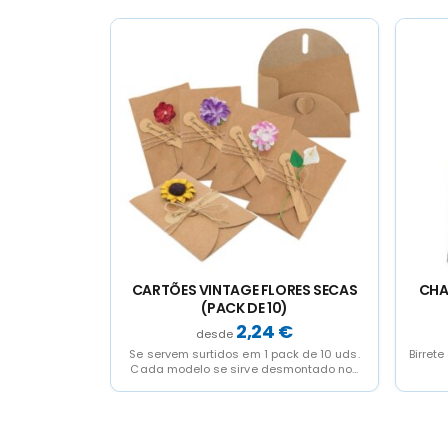
ESGOTADO
ORES SECAS
CHAPEU de GRADUADO INFANTIL
E
)
"LAUREATO"
€
2,09
€
ck de 10 uds.
Birrete disponivel em tamanho infantil (ref.
Cada 
montado no...
10527) e adulto (ref. 10528)