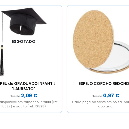
SPEJO CORCHO REDONDO
MEMO CLIP COM BASE DE MA
"EUREKA"
0,97
€
0,62
€
peça se serve em bolsa individual
Cada peça apresentada em ca
dobrado.
individual (medida 4,2x6 cm