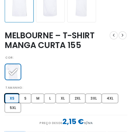
MELBOURNE – T-SHIRT
MANGA CURTA 155
COR
TAMANHO
XS
S
M
L
XL
2XL
3XL
4XL
5XL
2,15 €
PREÇO DESDE
S/IVA