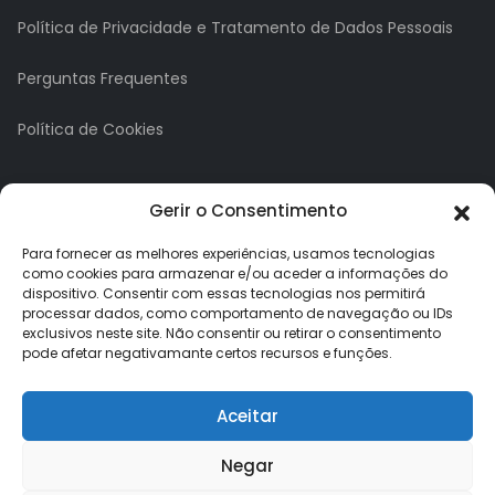
Política de Privacidade e Tratamento de Dados Pessoais
Perguntas Frequentes
Política de Cookies
A minha conta
Gerir o Consentimento
A Minha Conta
Para fornecer as melhores experiências, usamos tecnologias
como cookies para armazenar e/ou aceder a informações do
dispositivo. Consentir com essas tecnologias nos permitirá
Histórico de Pedidos
processar dados, como comportamento de navegação ou IDs
exclusivos neste site. Não consentir ou retirar o consentimento
Lista de Desejos
pode afetar negativamante certos recursos e funções.
Newsletter
Aceitar
Negar