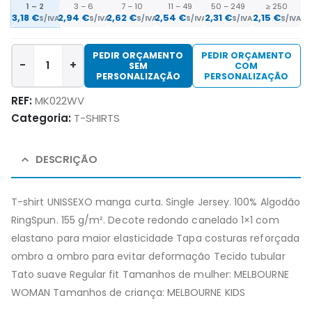
1 – 2
3 – 6
7 – 10
11 – 49
50 – 249
≥ 250
3,18 €
2,94 €
2,62 €
2,54 €
2,31 €
2,15 €
S/IVA
S/IVA
S/IVA
S/IVA
S/IVA
S/IVA
PEDIR ORÇAMENTO
PEDIR ORÇAMENTO
-
+
SEM
COM
PERSONALIZAÇÃO
PERSONALIZAÇÃO
REF:
MK022WV
Categoria:
T-SHIRTS
DESCRIÇÃO
T-shirt UNISSEXO manga curta. Single Jersey. 100% Algodão
RingSpun. 155 g/m². Decote redondo canelado 1×1 com
elastano para maior elasticidade Tapa costuras reforçada
ombro a ombro para evitar deformação Tecido tubular
Tato suave Regular fit Tamanhos de mulher: MELBOURNE
WOMAN Tamanhos de criança: MELBOURNE KIDS