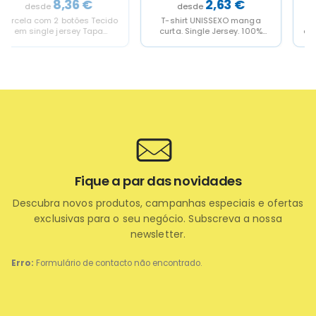
2,63
€
3,62
€
T-shirt UNISSEXO manga
T-shirt UNISSEXO manga
curta. Single Jersey. 100%
comprida. Single Jersey. 100%
Poliéster. Tato Algodão.
Algodão RingSpun. 155 g/m².
Decote redondo canelado 1x1
Decote redondo canelado 1x1...
com...
Fique a par das novidades
Descubra novos produtos, campanhas especiais e ofertas
exclusivas para o seu negócio. Subscreva a nossa
newsletter.
Erro:
Formulário de contacto não encontrado.