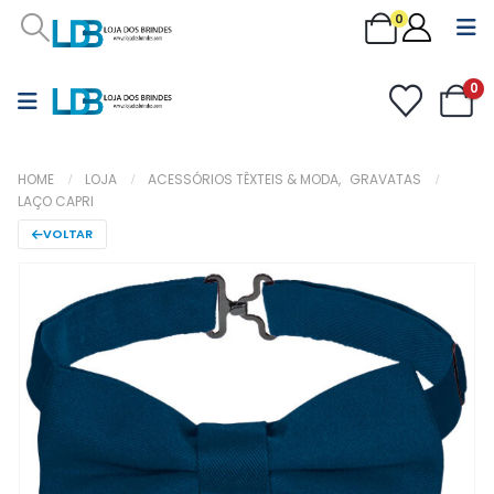
0
0
HOME
LOJA
ACESSÓRIOS TÊXTEIS & MODA
,
GRAVATAS
LAÇO CAPRI
VOLTAR