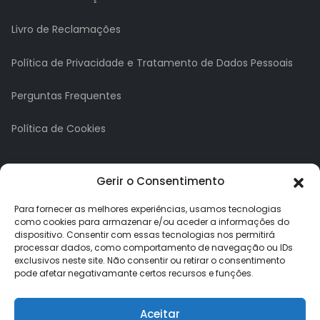
Livro de Reclamações
Política de Privacidade e Tratamento de Dados Pessoais
Perguntas Frequentes
Política de Cookies
A minha conta
Gerir o Consentimento
A Minha Conta
Para fornecer as melhores experiências, usamos tecnologias
como cookies para armazenar e/ou aceder a informações do
dispositivo. Consentir com essas tecnologias nos permitirá
Histórico de Pedidos
processar dados, como comportamento de navegação ou IDs
exclusivos neste site. Não consentir ou retirar o consentimento
Lista de Desejos
pode afetar negativamante certos recursos e funções.
Newsletter
Aceitar