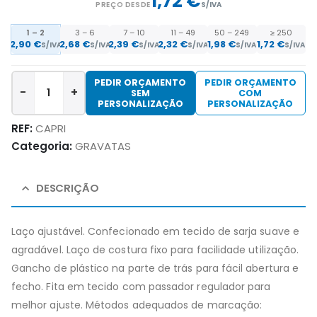
1,72 €
PREÇO DESDE
S/IVA
1 – 2
3 – 6
7 – 10
11 – 49
50 – 249
≥ 250
2,90 €
2,68 €
2,39 €
2,32 €
1,98 €
1,72 €
S/IVA
S/IVA
S/IVA
S/IVA
S/IVA
S/IVA
PEDIR ORÇAMENTO
PEDIR ORÇAMENTO
-
+
SEM
COM
PERSONALIZAÇÃO
PERSONALIZAÇÃO
REF:
CAPRI
Categoria:
GRAVATAS
DESCRIÇÃO
Laço ajustável. Confecionado em tecido de sarja suave e
agradável. Laço de costura fixo para facilidade utilização.
Gancho de plástico na parte de trás para fácil abertura e
fecho. Fita em tecido com passador regulador para
melhor ajuste. Métodos adequados de marcação: