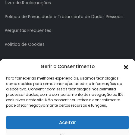
Livro de Reclamações
Política de Privacidade e Tratamento de Dados Pessoais
Perguntas Frequentes
Política de Cookies
A minha conta
Gerir o Consentimento
A Minha Conta
Para fornecer as melhores experiências, usamos tecnologias
como cookies para armazenar e/ou aceder a informações do
dispositivo. Consentir com essas tecnologias nos permitirá
Histórico de Pedidos
processar dados, como comportamento de navegação ou IDs
exclusivos neste site. Não consentir ou retirar o consentimento
Lista de Desejos
pode afetar negativamante certos recursos e funções.
Newsletter
Aceitar