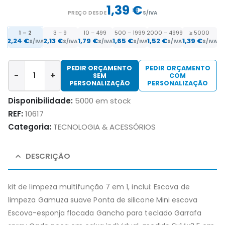
1,39 €
PREÇO DESDE
S/IVA
1 – 2
3 – 9
10 – 499
500 – 1999
2000 – 4999
≥ 5000
2,24
€
2,13
€
1,79
€
1,65
€
1,52
€
1,39
€
S/IVA
S/IVA
S/IVA
S/IVA
S/IVA
S/IVA
PEDIR ORÇAMENTO
PEDIR ORÇAMENTO
-
+
SEM
COM
PERSONALIZAÇÃO
PERSONALIZAÇÃO
Disponibilidade:
5000 em stock
REF:
10617
Categoria:
TECNOLOGIA & ACESSÓRIOS
DESCRIÇÃO
kit de limpeza multifunção 7 em 1, inclui: Escova de
limpeza Gamuza suave Ponta de silicone Mini escova
Escova-esponja flocada Gancho para teclado Garrafa