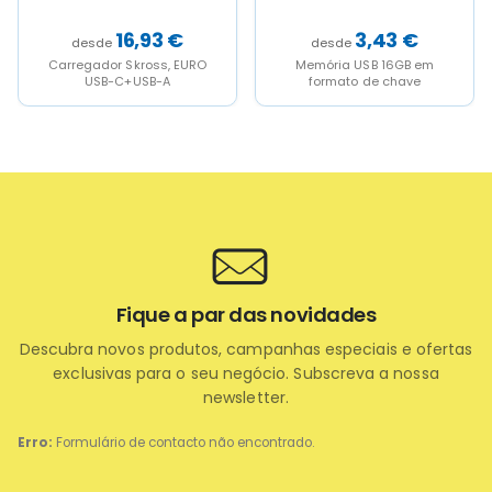
AUMENTOS
3,43
€
12,53
€
Memória USB 16GB em
Pilhas nao incluidas 2
formato de chave
posiçoes de iluminaçao, 6 ou
12 leds x2,5 x5 aumentos
Fique a par das novidades
Descubra novos produtos, campanhas especiais e ofertas
exclusivas para o seu negócio. Subscreva a nossa
newsletter.
Erro:
Formulário de contacto não encontrado.