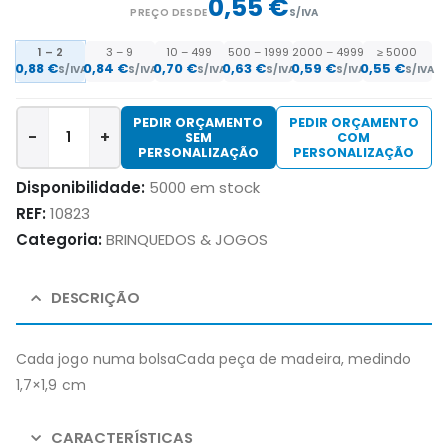
0,55 €
PREÇO DESDE
S/IVA
1 – 2
3 – 9
10 – 499
500 – 1999
2000 – 4999
≥ 5000
0,88
€
0,84
€
0,70
€
0,63
€
0,59
€
0,55
€
S/IVA
S/IVA
S/IVA
S/IVA
S/IVA
S/IVA
PEDIR ORÇAMENTO
PEDIR ORÇAMENTO
-
+
SEM
COM
PERSONALIZAÇÃO
PERSONALIZAÇÃO
Disponibilidade:
5000 em stock
REF:
10823
Categoria:
BRINQUEDOS & JOGOS
DESCRIÇÃO
Cada jogo numa bolsaCada peça de madeira, medindo
1,7×1,9 cm
CARACTERÍSTICAS