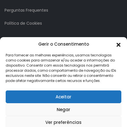
Perguntas Frequentes
Política de Cookies
A minha conta
Gerir o Consentimento
A Minha Conta
Para fornecer as melhores experiências, usamos tecnologias
como cookies para armazenar e/ou aceder a informações do
dispositivo. Consentir com essas tecnologias nos permitirá
Histórico de Pedidos
processar dados, como comportamento de navegação ou IDs
exclusivos neste site. Não consentir ou retirar o consentimento
Lista de Desejos
pode afetar negativamante certos recursos e funções.
Newsletter
Aceitar
Negar
Ver preferências
Loja dos Brindes © 2026. Todos os direitos reservados.