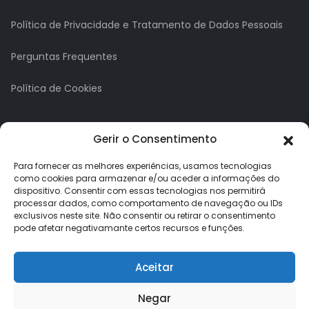
Política de Privacidade e Tratamento de Dados Pessoais
Perguntas Frequentes
Política de Cookies
A minha conta
Gerir o Consentimento
A Minha Conta
Para fornecer as melhores experiências, usamos tecnologias
como cookies para armazenar e/ou aceder a informações do
dispositivo. Consentir com essas tecnologias nos permitirá
Histórico de Pedidos
processar dados, como comportamento de navegação ou IDs
exclusivos neste site. Não consentir ou retirar o consentimento
Lista de Desejos
pode afetar negativamante certos recursos e funções.
Newsletter
Aceitar
Negar