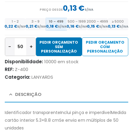
0,13 €
PREÇO DESDE
S/IVA
1 – 2
3 – 9
10 – 499
500 – 1999
2000 – 4999
≥ 5000
0,22
€
0,21
€
0,18
€
0,16
€
0,15
€
0,13
€
S/IVA
S/IVA
S/IVA
S/IVA
S/IVA
S/IVA
PEDIR ORÇAMENTO
PEDIR ORÇAMENTO
-
+
SEM
COM
PERSONALIZAÇÃO
PERSONALIZAÇÃO
Disponibilidade:
10000 em stock
REF:
Z-400
Categoria:
LANYARDS
DESCRIÇÃO
Identificador transparenteInclui pinça e imperdivelMedida
cartão interior 5.3×8.8 cmSe envia em múltiplos de 50
unidades