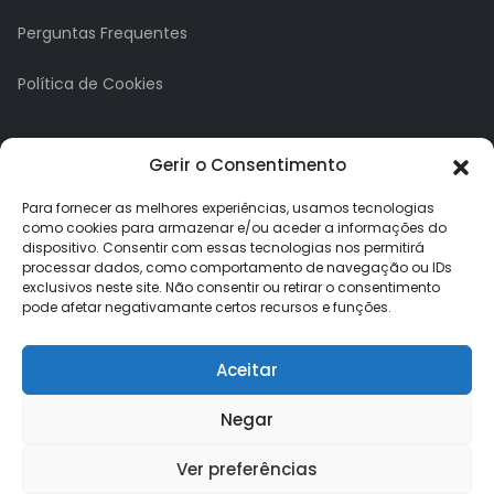
Perguntas Frequentes
Política de Cookies
A minha conta
Gerir o Consentimento
A Minha Conta
Para fornecer as melhores experiências, usamos tecnologias
como cookies para armazenar e/ou aceder a informações do
dispositivo. Consentir com essas tecnologias nos permitirá
Histórico de Pedidos
processar dados, como comportamento de navegação ou IDs
exclusivos neste site. Não consentir ou retirar o consentimento
Lista de Desejos
pode afetar negativamante certos recursos e funções.
Newsletter
Aceitar
Negar
Ver preferências
Loja dos Brindes © 2026. Todos os direitos reservados.