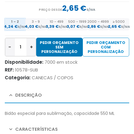
2,65 €
PREÇO DESDE
S/IVA
1 – 2
3 – 9
10 – 499
500 – 1999
2000 – 4999
≥ 5000
4,24
€
4,03
€
3,39
€
3,07
€
2,86
€
2,65
€
S/IVA
S/IVA
S/IVA
S/IVA
S/IVA
S/IVA
PEDIR ORÇAMENTO
PEDIR ORÇAMENTO
-
+
SEM
COM
PERSONALIZAÇÃO
PERSONALIZAÇÃO
Disponibilidade:
7000 em stock
REF:
10578-SUB
Categoria:
CANECAS / COPOS
DESCRIÇÃO
Bidão especial para sublimação, capacidade 550 ML
CARACTERÍSTICAS