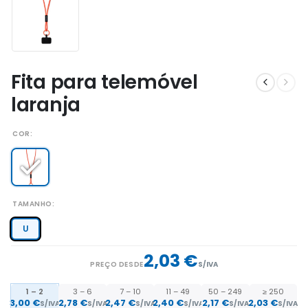
Fita para telemóvel
laranja
COR
TAMANHO
U
2,03 €
PREÇO DESDE
S/IVA
1 – 2
3 – 6
7 – 10
11 – 49
50 – 249
≥ 250
3,00 €
2,78 €
2,47 €
2,40 €
2,17 €
2,03 €
S/IVA
S/IVA
S/IVA
S/IVA
S/IVA
S/IVA