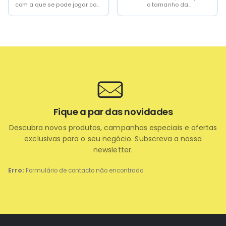
ode jogar com
o tamanho da
Cozedura sem ól
 molida...
cabeçaMEDIDAS ALTURA
para preparar rec
FRANJA FRENTE 7cm
saudáveis se
Fique a par das novidades
Descubra novos produtos, campanhas especiais e ofertas
exclusivas para o seu negócio. Subscreva a nossa
newsletter.
Erro:
Formulário de contacto não encontrado.