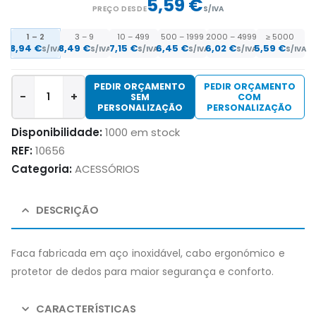
5,59 €
PREÇO DESDE
S/IVA
1 – 2
3 – 9
10 – 499
500 – 1999
2000 – 4999
≥ 5000
8,94
€
8,49
€
7,15
€
6,45
€
6,02
€
5,59
€
S/IVA
S/IVA
S/IVA
S/IVA
S/IVA
S/IVA
PEDIR ORÇAMENTO
PEDIR ORÇAMENTO
-
+
SEM
COM
PERSONALIZAÇÃO
PERSONALIZAÇÃO
Disponibilidade:
1000 em stock
REF:
10656
Categoria:
ACESSÓRIOS
DESCRIÇÃO
Faca fabricada em aço inoxidável, cabo ergonómico e
protetor de dedos para maior segurança e conforto.
CARACTERÍSTICAS