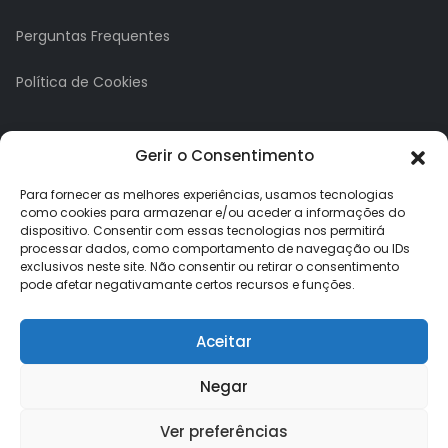
Perguntas Frequentes
Política de Cookies
A minha conta
Gerir o Consentimento
A Minha Conta
Para fornecer as melhores experiências, usamos tecnologias
como cookies para armazenar e/ou aceder a informações do
dispositivo. Consentir com essas tecnologias nos permitirá
Histórico de Pedidos
processar dados, como comportamento de navegação ou IDs
exclusivos neste site. Não consentir ou retirar o consentimento
Lista de Desejos
pode afetar negativamante certos recursos e funções.
Newsletter
Aceitar
Negar
Ver preferências
Loja dos Brindes © 2026. Todos os direitos reservados.