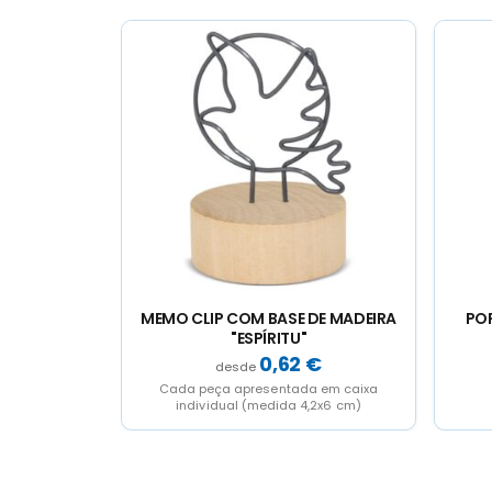
DE MADEIRA
PORTA-CHAVES MULTIUSOS DE
PO
MADEIRA "BOHEMIA"
€
0,20
€
 em caixa
,2x6 cm)