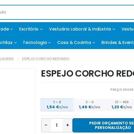
idade
Escritório
Vestuário Laboral & Indústria
Vestu
chilas
Tecnologia
Casa & Cozinha
Brindes & Even
LAGENS
ESPEJO CORCHO REDONDO
ESPEJO CORCHO RE
PREÇO DESDE
1 – 2
3 – 9
10 – 499
1,54
€
1,46
€
1,23
€
S/IVA
S/IVA
S/IVA
PEDIR ORÇAMENTO S
-
+
PERSONALIZAÇÃO