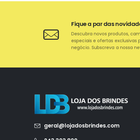
Fique a par das novidad
Descubra novos produtos, ca
especiais e ofertas exclusivas 
negócio. Subscreva a nossa ne
geral@lojadosbrindes.com