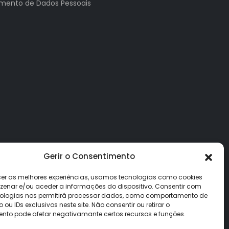
tamento de Dados Pessoais
Gerir o Consentimento
cer as melhores experiências, usamos tecnologias como cookies
enar e/ou aceder a informações do dispositivo. Consentir com
ologias nos permitirá processar dados, como comportamento de
u IDs exclusivos neste site. Não consentir ou retirar o
nto pode afetar negativamante certos recursos e funções.