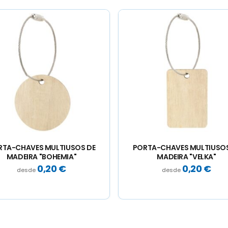
RTA-CHAVES MULTIUSOS DE
VARITA COM FITAS
MADEIRA "VELKA"
0,20
€
0,41
€
Medida varilha 30cm, fita 60