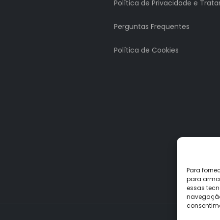
Política de Privacidade e Tra
Perguntas Frequentes
Política de Cookies
Para forne
para armaz
essas tecn
navegação o
consentime