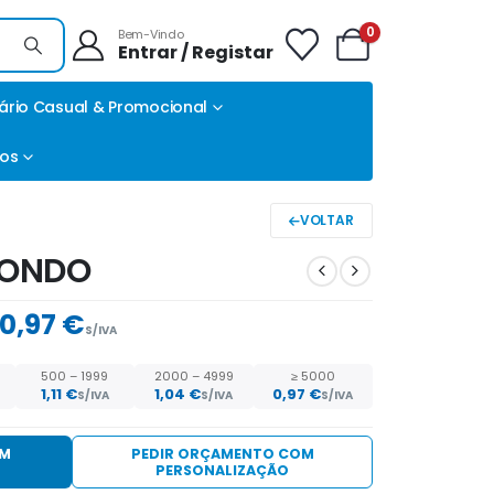
0
Bem-Vindo
Entrar / Registar
ário Casual & Promocional
tos
VOLTAR
DONDO
0,97 €
S/IVA
500 – 1999
2000 – 4999
≥ 5000
1,11
€
1,04
€
0,97
€
S/IVA
S/IVA
S/IVA
EM
PEDIR ORÇAMENTO COM
PERSONALIZAÇÃO