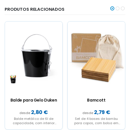
PRODUTOS RELACIONADOS
Bamcott
COCTELERA
2,79
€
4,13
€
Set de 4 bases de bambu
Capacidade 800 ml. Medidor
para copos, com bolsa em
40ml.
algodão