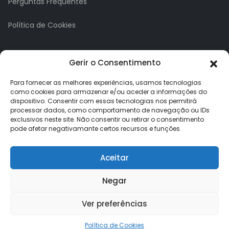
Perguntas Frequentes
Política de Cookies
A minha conta
Gerir o Consentimento
A Minha Conta
Para fornecer as melhores experiências, usamos tecnologias
como cookies para armazenar e/ou aceder a informações do
dispositivo. Consentir com essas tecnologias nos permitirá
Histórico de Pedidos
processar dados, como comportamento de navegação ou IDs
exclusivos neste site. Não consentir ou retirar o consentimento
Lista de Desejos
pode afetar negativamante certos recursos e funções.
Newsletter
Aceitar
Negar
Ver preferências
Loja dos Brindes © 2026. Todos os direitos reservados.
Política de Cookies