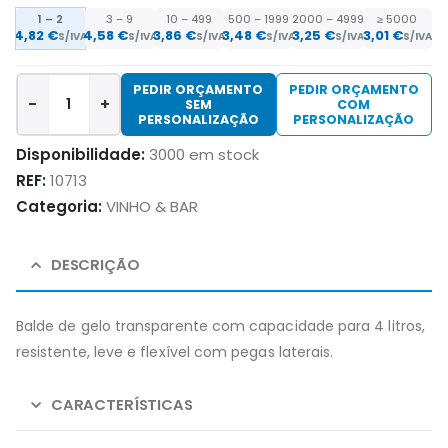
1 – 2
3 – 9
10 – 499
500 – 1999
2000 – 4999
≥ 5000
4,82
€
4,58
€
3,86
€
3,48
€
3,25
€
3,01
€
S/IVA
S/IVA
S/IVA
S/IVA
S/IVA
S/IVA
PEDIR ORÇAMENTO
PEDIR ORÇAMENTO
-
+
SEM
COM
PERSONALIZAÇÃO
PERSONALIZAÇÃO
Disponibilidade:
3000 em stock
REF:
10713
Categoria:
VINHO & BAR
DESCRIÇÃO
Balde de gelo transparente com capacidade para 4 litros,
resistente, leve e flexível com pegas laterais.
CARACTERÍSTICAS