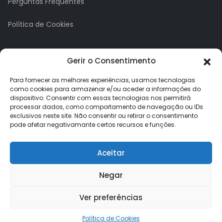
Perguntas Frequentes
Política de Cookies
A minha conta
Gerir o Consentimento
A Minha Conta
Para fornecer as melhores experiências, usamos tecnologias
como cookies para armazenar e/ou aceder a informações do
dispositivo. Consentir com essas tecnologias nos permitirá
Histórico de Pedidos
processar dados, como comportamento de navegação ou IDs
exclusivos neste site. Não consentir ou retirar o consentimento
Lista de Desejos
pode afetar negativamante certos recursos e funções.
Newsletter
Aceitar
Negar
Ver preferências
Loja dos Brindes © 2026. Todos os direitos reservados.
Política de Cookies