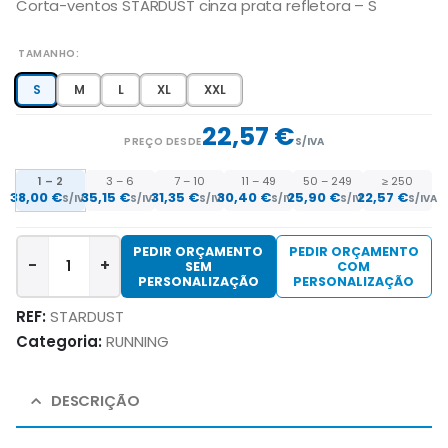
Corta-ventos STARDUST cinza prata refletora – S
TAMANHO
S
M
L
XL
XXL
22,57 €
PREÇO DESDE
S/IVA
1 – 2
3 – 6
7 – 10
11 – 49
50 – 249
≥ 250
38,00 €
35,15 €
31,35 €
30,40 €
25,90 €
22,57 €
S/IVA
S/IVA
S/IVA
S/IVA
S/IVA
S/IVA
PEDIR ORÇAMENTO
PEDIR ORÇAMENTO
-
+
SEM
COM
PERSONALIZAÇÃO
PERSONALIZAÇÃO
REF:
STARDUST
Categoria:
RUNNING
DESCRIÇÃO