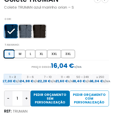
Colete TRUMAN azul marinho orion – S
COR
TAMANHO
S
M
L
XL
XXL
3XL
16,04 €
PREÇO DESDE
S/IVA
1 – 2
3 – 6
7 – 10
11 – 49
50 – 249
≥ 250
27,00 €
24,98 €
22,28 €
21,60 €
18,40 €
16,04 €
S/IVA
S/IVA
S/IVA
S/IVA
S/IVA
S/IVA
PEDIR ORÇAMENTO
PEDIR ORÇAMENTO
-
+
SEM
COM
PERSONALIZAÇÃO
PERSONALIZAÇÃO
REF:
TRUMAN