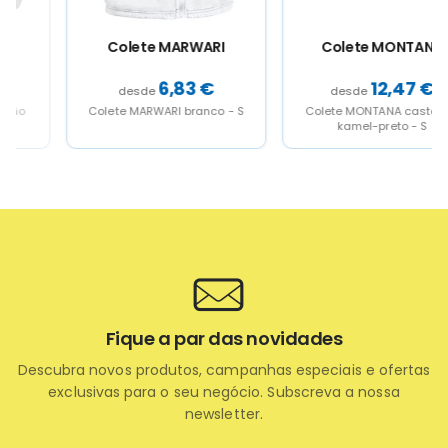
the
the
the
the
product
product
product
product
page
page
page
page
Colete MARWARI
Colete MONTANA
6,83
€
12,47
€
Colete MARWARI branco - S
Colete MONTANA castanho
kamel-preto - S
Fique a par das novidades
Descubra novos produtos, campanhas especiais e ofertas
exclusivas para o seu negócio. Subscreva a nossa
newsletter.