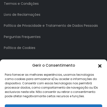
Termos e Condições
Livro de Reclamações
Política de Privacidade e Tratamento de Dados Pessoais
Perguntas Frequentes
Política de Cookies
A minha conta
Gerir o Consentimento
A Minha Conta
Para fornecer as melhores experiências, usamos tecnologias
como cookies para armazenar e/ou aceder a informações do
dispositivo. Consentir com essas tecnologias nos permitirá
Histórico de Pedidos
processar dados, como comportamento de navegação ou IDs
exclusivos neste site. Não consentir ou retirar o consentimento
Lista de Desejos
pode afetar negativamante certos recursos e funções.