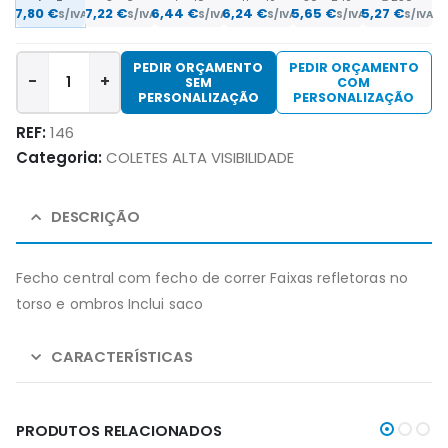
7,80 €
7,22 €
6,44 €
6,24 €
5,65 €
5,27 €
S/IVA
S/IVA
S/IVA
S/IVA
S/IVA
S/IVA
PEDIR ORÇAMENTO
PEDIR ORÇAMENTO
-
+
SEM
COM
PERSONALIZAÇÃO
PERSONALIZAÇÃO
REF:
146
Categoria:
COLETES ALTA VISIBILIDADE
DESCRIÇÃO
Fecho central com fecho de correr Faixas refletoras no
torso e ombros Inclui saco
CARACTERÍSTICAS
PRODUTOS RELACIONADOS