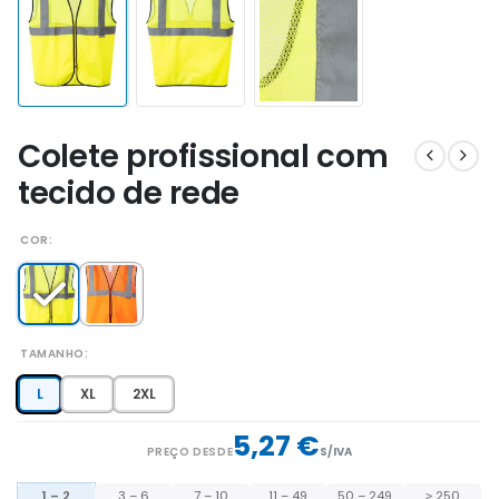
Colete profissional com
tecido de rede
COR
TAMANHO
L
XL
2XL
5,27 €
PREÇO DESDE
S/IVA
1 – 2
3 – 6
7 – 10
11 – 49
50 – 249
≥ 250