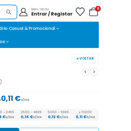
0
Bem-Vindo
Entrar / Registar
ário Casual & Promocional
tos
VOLTAR
)
0,11 €
E
S/IVA
0 – 2499
2500 – 4999
5000 – 9999
≥ 10000
18
€
0,14
€
0,12
€
0,11
€
S/IVA
S/IVA
S/IVA
S/IVA