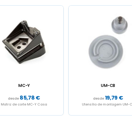
UM-CB
UM-MS
19,79
€
19,79
€
tensílio de montagem UM-CB
Utensílio de montagem UM-MS (