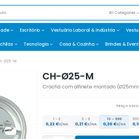
All Categories
idade
Escritório
Vestuário Laboral & Indústria
Vestu
chilas
Tecnologia
Casa & Cozinha
Brindes & Even
H-Ø25-M
CH-Ø25-M
Crachá com alfinete montado (Ø25mm
PREÇO DESD
1 – 2
3 – 9
10 – 999
100
0,22
€
0,21
€
0,20
€
0,
S/IVA
S/IVA
S/IVA