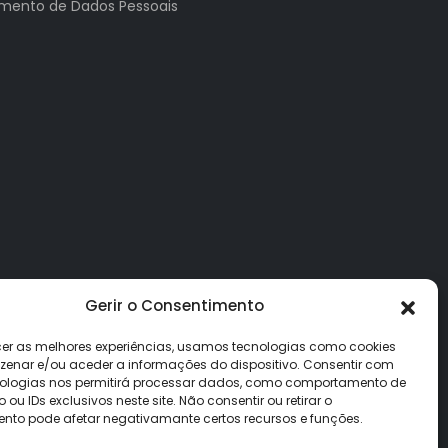
tamento de Dados Pessoais
Gerir o Consentimento
cer as melhores experiências, usamos tecnologias como cookies
enar e/ou aceder a informações do dispositivo. Consentir com
ologias nos permitirá processar dados, como comportamento de
u IDs exclusivos neste site. Não consentir ou retirar o
nto pode afetar negativamante certos recursos e funções.