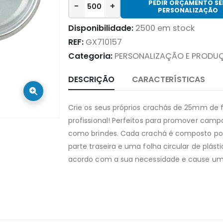
PEDIR ORÇAMENTO S
-
+
PERSONALIZAÇÃO
Disponibilidade:
2500 em stock
REF:
GX710157
Categoria:
PERSONALIZAÇÃO E PRODU
DESCRIÇÃO
CARACTERÍSTICAS
Crie os seus próprios crachás de 25mm de
profissional! Perfeitos para promover campa
como brindes. Cada crachá é composto por
parte traseira e uma folha circular de plást
acordo com a sua necessidade e cause um