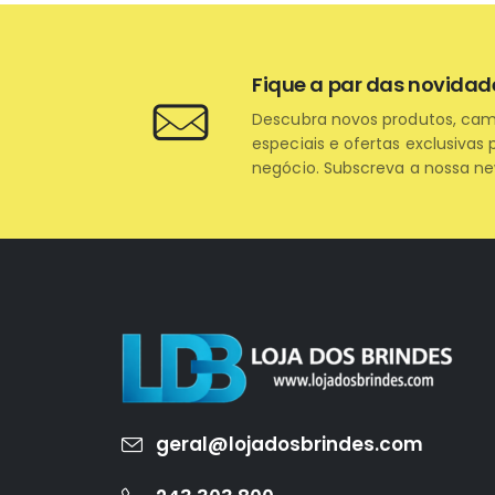
Fique a par das novidad
Descubra novos produtos, ca
especiais e ofertas exclusivas 
negócio. Subscreva a nossa ne
geral@lojadosbrindes.com