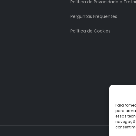
Política de Privacidade e Tra
Perguntas Frequentes
Política de Cookies
Para forne
para armaz
essas tecn
navegação o
consentime