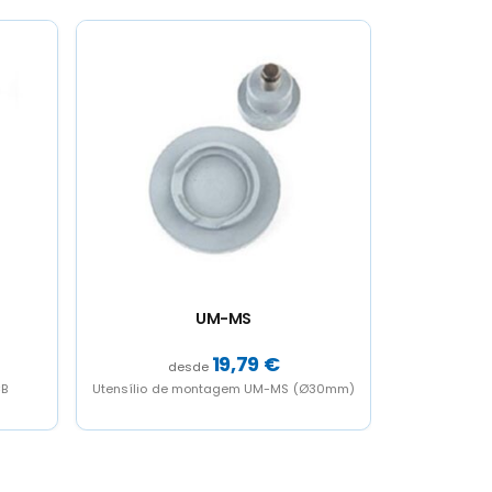
UM-MX
19,79
€
Ø30mm)
Utensílio de montagem UM-MX T-Shirt
Crachá CH-