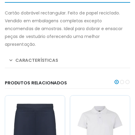
Cartão dobrável rectangular. Feito de papel reciclado.
Vendido em embalagens completas excepto
encomendas de amostras. Ideal para dobrar e ensacar
peças de vestuário oferecendo uma melhor
apresentação.
CARACTERÍSTICAS
PRODUTOS RELACIONADOS
This
This
This
This
product
product
product
product
has
has
has
has
multiple
multiple
multiple
multiple
variants.
variants.
variants.
variants.
The
The
The
The
options
options
options
options