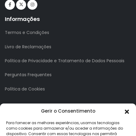
Informações
Termos e Condições
Livro de Reclamações
Política de Privacidade e Tratamento de Dados Pessoais
Perguntas Frequentes
Política de Cookies
A minha conta
Gerir o Consentimento
A Minha Conta
Para fornecer as melhores experiências, usamos tecnologias
como cookies para armazenar e/ou aceder a informações do
dispositivo. Consentir com essas tecnologias nos permitirá
Histórico de Pedidos