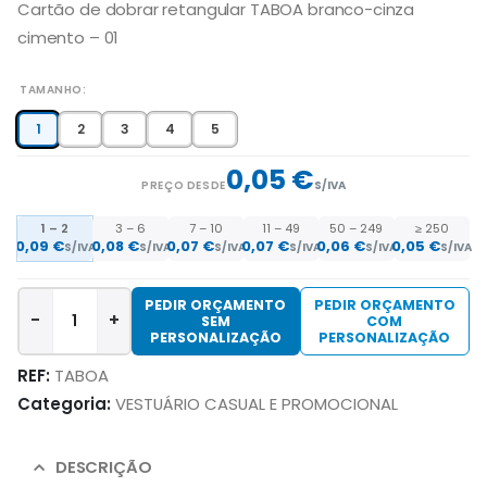
Cartão de dobrar retangular TABOA branco-cinza
cimento – 01
TAMANHO
1
2
3
4
5
0,05 €
PREÇO DESDE
S/IVA
1 – 2
3 – 6
7 – 10
11 – 49
50 – 249
≥ 250
0,09 €
0,08 €
0,07 €
0,07 €
0,06 €
0,05 €
S/IVA
S/IVA
S/IVA
S/IVA
S/IVA
S/IVA
PEDIR ORÇAMENTO
PEDIR ORÇAMENTO
-
+
SEM
COM
PERSONALIZAÇÃO
PERSONALIZAÇÃO
REF:
TABOA
Categoria:
VESTUÁRIO CASUAL E PROMOCIONAL
DESCRIÇÃO