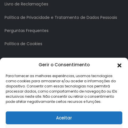
Livro de Reclamações
Política de Privacidade e Tratamento de Dados Pessoais
Perguntas Frequentes
Política de Cookies
A minha conta
Gerir o Consentimento
A Minha Conta
Para fornecer as melhores experiências, usamos tecnologias
como cookies para armazenar e/ou aceder a informações do
dispositivo. Consentir com essas tecnologias nos permitirá
Histórico de Pedidos
processar dados, como comportamento de navegação ou IDs
exclusivos neste site. Não consentir ou retirar o consentimento
Lista de Desejos
pode afetar negativamante certos recursos e funções.
Newsletter
Aceitar