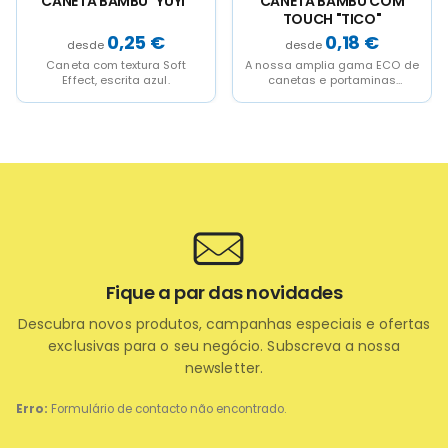
 BAMBU "YUYI"
CANETA BAMBU COM
CANETA 
TOUCH "TICO"
RECICLADO
CAFÉ 
0,25
€
0,18
€
om textura Soft
A nossa amplia gama ECO de
Caneta reali
, escrita azul.
canetas e portaminas
reciclado e f
realizados en
material 
Bambú.Desenhos originais e
ressistente
modernos...
Fique a par das novidades
Descubra novos produtos, campanhas especiais e ofertas
exclusivas para o seu negócio. Subscreva a nossa
newsletter.
Erro:
Formulário de contacto não encontrado.