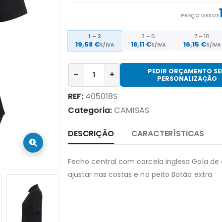
PREÇO DESDE
1 – 2
3 – 6
7 – 10
19,58 €
18,11 €
16,15 €
S/IVA
S/IVA
S/IVA
PEDIR ORÇAMENTO S
-
+
PERSONALIZAÇÃO
REF:
405018S
Categoria:
CAMISAS
DESCRIÇÃO
CARACTERÍSTICAS
Fecho central com carcela inglesa Gola de 
ajustar nas costas e no peito Botão extra