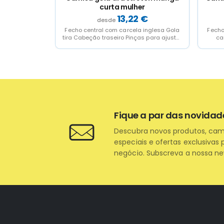
mem
curta mulher
€
13,22
€
 inglesa Gola
Fecho central com carcela inglesa Gola
Fecho
o arredondado
tira Cabeção traseiro Pinças para ajustar
ca
o...
no peito e...
pa
Fique a par das novidad
Descubra novos produtos, ca
especiais e ofertas exclusivas 
negócio. Subscreva a nossa ne