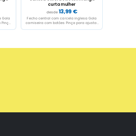
curta mulher
co
13,99
€
a Gola
Fecho central com carcela inglesa Gola
Fecho centra
a Pinça
camiseira com botões Pinça para ajustar
tira Cabeção
nas costas Botões...
com