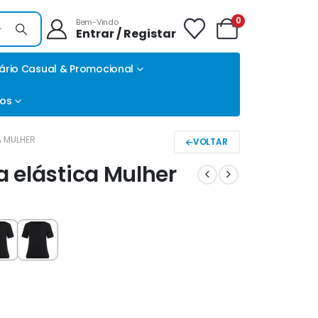
0
Bem-Vindo
Entrar / Registar
ário Casual & Promocional
tos
 MULHER
VOLTAR
 elástica Mulher