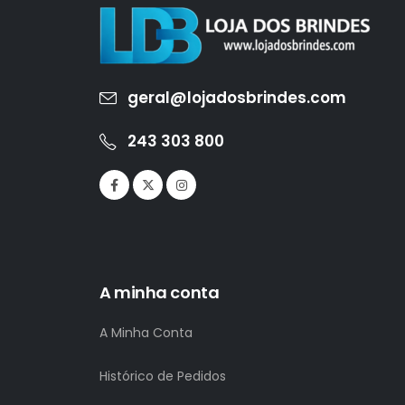
geral@lojadosbrindes.com
243 303 800
A minha conta
A Minha Conta
Histórico de Pedidos