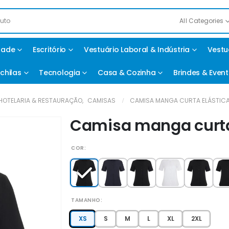
All Categories
idade
Escritório
Vestuário Laboral & Indústria
Vestu
chilas
Tecnologia
Casa & Cozinha
Brindes & Even
HOTELARIA & RESTAURAÇÃO
,
CAMISAS
CAMISA MANGA CURTA ELÁSTICA
Camisa manga curta
COR
TAMANHO
XS
S
M
L
XL
2XL