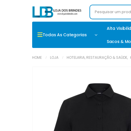
Alta Visibil
Todas As Categorias
Sacos & Mo
HOME
LOJA
HOTELARIA, RESTAURAÇÃO & SAÚDE
,