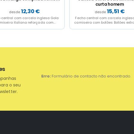
curta homem
12,30
€
15,51
€
 central com carcela inglesa Gola
Fecho central com carcela ingles
miseira italiana reforçada com
camiseira com botões Botões extr
lhetas Cabeção traseiro Punho
para ajustar nas...
cortado...
es
Erro:
Formulário de contacto não encontrado.
mpanhas
para o seu
wsletter.