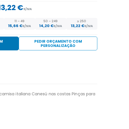
13,22 €
S/IVA
11 – 49
50 – 249
≥ 250
15,66 €
14,20 €
13,22 €
S/IVA
S/IVA
S/IVA
EM
PEDIR ORÇAMENTO COM
PERSONALIZAÇÃO
camisa italiana Canesú nas costas Pinças para