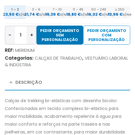
1 – 2
3 – 6
7 – 10
11 – 49
50 – 249
≥ 250
23,50 €
21,74 €
19,39 €
18,80 €
16,02 €
13,96 €
S/IVA
S/IVA
S/IVA
S/IVA
S/IVA
S/IVA
PEDIR ORÇAMENTO
PEDIR ORÇAMENTO
-
+
SEM
COM
PERSONALIZAÇÃO
PERSONALIZAÇÃO
REF:
MERIDIUM
Categorias:
CALÇAS DE TRABALHO
,
VESTUÁRIO LABORAL
& INDÚSTRIA
DESCRIÇÃO
Calças de trekking bi-elásticas com desenho bicolor.
Confecionadas em tecido complexo bi-elástico para
maior mobilidade, acabamento repelente á agua para
maior conforto e reforços na parte traseira e nas
joelheiras, em cor contrastante, para maior durabilidade.