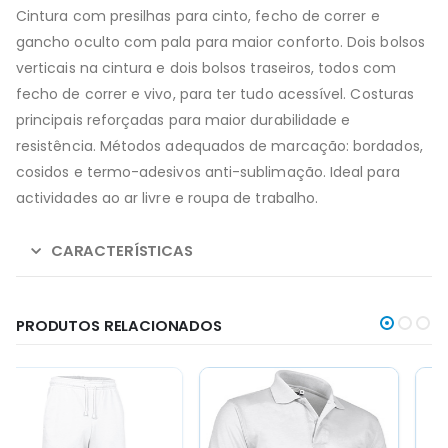
Cintura com presilhas para cinto, fecho de correr e
gancho oculto com pala para maior conforto. Dois bolsos
verticais na cintura e dois bolsos traseiros, todos com
fecho de correr e vivo, para ter tudo acessível. Costuras
principais reforçadas para maior durabilidade e
resistência. Métodos adequados de marcação: bordados,
cosidos e termo-adesivos anti-sublimação. Ideal para
actividades ao ar livre e roupa de trabalho.
CARACTERÍSTICAS
PRODUTOS RELACIONADOS
This
This
This
This
product
product
product
product
has
has
has
has
multiple
multiple
multiple
multiple