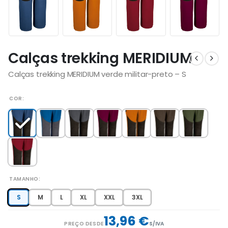
Calças trekking MERIDIUM
Calças trekking MERIDIUM verde militar-preto – S
COR
TAMANHO
S
M
L
XL
XXL
3XL
13,96 €
PREÇO DESDE
S/IVA