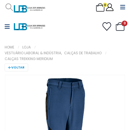
0
0
HOME
LOJA
VESTUÁRIO LABORAL & INDÚSTRIA
,
CALÇAS DE TRABALHO
CALÇAS TREKKING MERIDIUM
VOLTAR