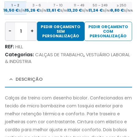
1 – 2
3 – 6
7 – 10
11 – 49
50 – 249
≥ 250
16,50 €
15,26 €
13,61 €
13,20 €
11,24 €
9,80 €
S/IVA
S/IVA
S/IVA
S/IVA
S/IVA
S/IVA
PEDIR ORÇAMENTO
PEDIR ORÇAMENTO
-
+
SEM
COM
PERSONALIZAÇÃO
PERSONALIZAÇÃO
REF:
HILL
Categorias:
CALÇAS DE TRABALHO
,
VESTUÁRIO LABORAL
& INDÚSTRIA
DESCRIÇÃO
Calças de treino com desenho bicolor. Confecionadas em
tecido de micro bombazine com tosquia exterior para
melhor retenção térmica e conforto. Parte traseira e
joelheiras com cor contrastante. Cintura com elástico e
cordão para melhor ajuste e maior conforto. Dois bolsos