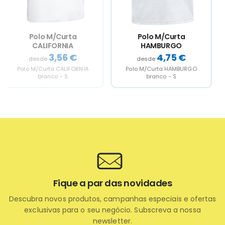
on
on
on
on
the
the
the
the
product
product
product
product
page
page
page
page
Polo M/Curta
Polo M/Curta HAWK
HAMBURGO
4,75
€
4,99
€
Polo M/Curta HAMBURGO
Polo M/Curta HAWK branco - S
branco - S
Fique a par das novidades
Descubra novos produtos, campanhas especiais e ofertas
exclusivas para o seu negócio. Subscreva a nossa
newsletter.