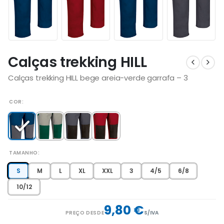
Calças trekking HILL
Calças trekking HILL bege areia-verde garrafa – 3
COR
TAMANHO
S
M
L
XL
XXL
3
4/5
6/8
10/12
9,80 €
PREÇO DESDE
S/IVA