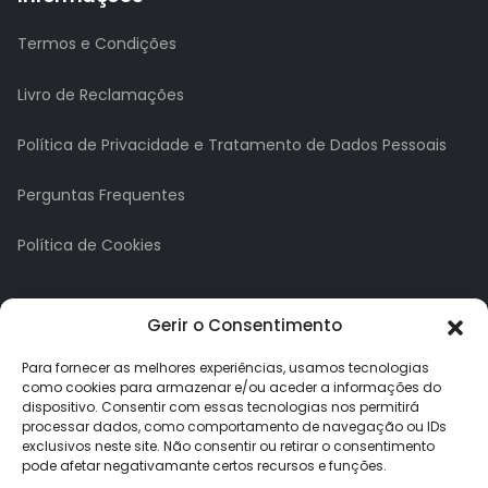
Termos e Condições
Livro de Reclamações
Política de Privacidade e Tratamento de Dados Pessoais
Perguntas Frequentes
Política de Cookies
A minha conta
Gerir o Consentimento
A Minha Conta
Para fornecer as melhores experiências, usamos tecnologias
como cookies para armazenar e/ou aceder a informações do
dispositivo. Consentir com essas tecnologias nos permitirá
Histórico de Pedidos
processar dados, como comportamento de navegação ou IDs
exclusivos neste site. Não consentir ou retirar o consentimento
Lista de Desejos
pode afetar negativamante certos recursos e funções.