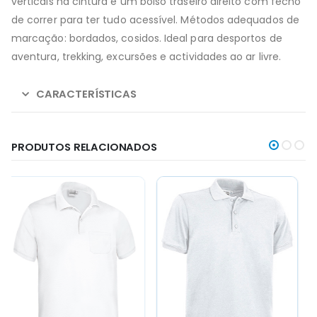
verticais na cintura e um bolso traseiro direito com fecho
de correr para ter tudo acessível. Métodos adequados de
marcação: bordados, cosidos. Ideal para desportos de
aventura, trekking, excursões e actividades ao ar livre.
CARACTERÍSTICAS
PRODUTOS RELACIONADOS
This
This
This
This
product
product
product
product
has
has
has
has
multiple
multiple
multiple
multiple
variants.
variants.
variants.
variants.
The
The
The
The
options
options
options
options
may
may
may
may
be
be
be
be
chosen
chosen
chosen
chosen