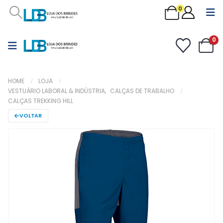
0
0
HOME
LOJA
VESTUÁRIO LABORAL & INDÚSTRIA
,
CALÇAS DE TRABALHO
CALÇAS TREKKING HILL
VOLTAR