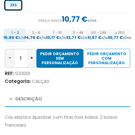
2XS
10,77 €
PREÇO DESDE
S/IVA
1 – 2
3 – 6
7 – 10
11 – 49
50 – 249
≥ 250
15,96 €
14,76 €
13,17 €
12,77 €
11,57 €
10,77 €
S/IVA
S/IVA
S/IVA
S/IVA
S/IVA
S/IVA
PEDIR ORÇAMENTO
PEDIR ORÇAMENTO
-
+
SEM
COM
PERSONALIZAÇÃO
PERSONALIZAÇÃO
REF:
533001
Categoria:
CALÇAS
DESCRIÇÃO
Cós elástico Ajustável com fitas Dois bolsos: 2 bolsos
franceses