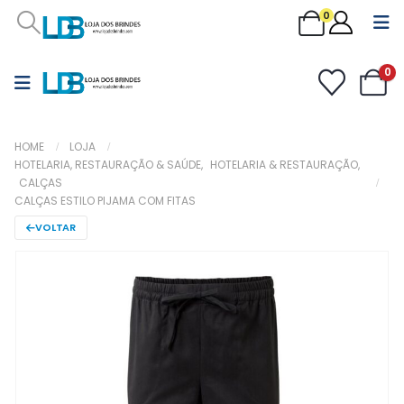
0
0
HOME
LOJA
HOTELARIA, RESTAURAÇÃO & SAÚDE
,
HOTELARIA & RESTAURAÇÃO
,
CALÇAS
CALÇAS ESTILO PIJAMA COM FITAS
VOLTAR