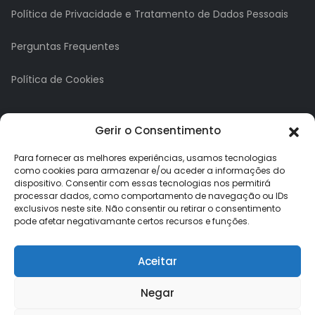
Política de Privacidade e Tratamento de Dados Pessoais
Perguntas Frequentes
Política de Cookies
A minha conta
Gerir o Consentimento
A Minha Conta
Para fornecer as melhores experiências, usamos tecnologias
como cookies para armazenar e/ou aceder a informações do
dispositivo. Consentir com essas tecnologias nos permitirá
Histórico de Pedidos
processar dados, como comportamento de navegação ou IDs
exclusivos neste site. Não consentir ou retirar o consentimento
Lista de Desejos
pode afetar negativamante certos recursos e funções.
Newsletter
Aceitar
Negar