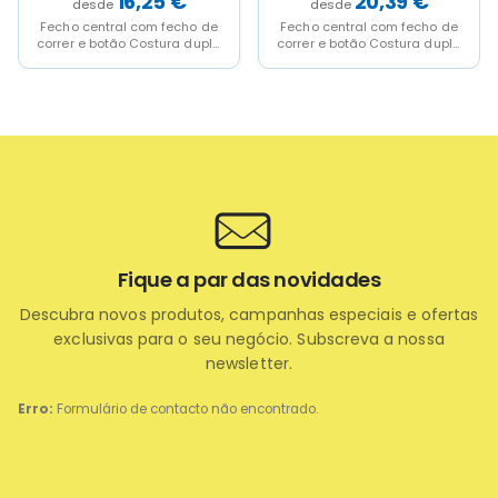
16,25
€
20,39
€
Fecho central com fecho de
Fecho central com fecho de
correr e botão Costura dupla
correr e botão Costura dupla
de segurança Pinças
de segurança Pinças
traseiras Toque...
traseiras Toque...
Fique a par das novidades
Descubra novos produtos, campanhas especiais e ofertas
exclusivas para o seu negócio. Subscreva a nossa
newsletter.
Erro:
Formulário de contacto não encontrado.