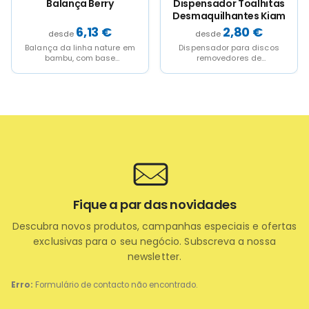
Dispensador Toalhitas
Escova Aveiro
Desmaquilhantes Kiam
2,80
€
1,34
€
 em
Dispensador para discos
Escova de linha nature em
removedores de
bambú polido, para promove
ital,
maquilhagem da linha
a utilização de matérias-
..
nature, fabricado em bambu
primas naturais e...
para promover a...
Fique a par das novidades
Descubra novos produtos, campanhas especiais e ofertas
exclusivas para o seu negócio. Subscreva a nossa
newsletter.
Erro:
Formulário de contacto não encontrado.