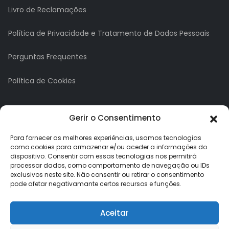
Livro de Reclamações
Política de Privacidade e Tratamento de Dados Pessoais
Perguntas Frequentes
Política de Cookies
A minha conta
Gerir o Consentimento
A Minha Conta
Para fornecer as melhores experiências, usamos tecnologias
como cookies para armazenar e/ou aceder a informações do
dispositivo. Consentir com essas tecnologias nos permitirá
Histórico de Pedidos
processar dados, como comportamento de navegação ou IDs
exclusivos neste site. Não consentir ou retirar o consentimento
Lista de Desejos
pode afetar negativamante certos recursos e funções.
Newsletter
Aceitar