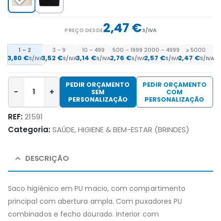
2,47 €
PREÇO DESDE
S/IVA
1 – 2
3 – 9
10 – 499
500 – 1999
2000 – 4999
≥ 5000
3,80 €
3,52 €
3,14 €
2,76 €
2,57 €
2,47 €
S/IVA
S/IVA
S/IVA
S/IVA
S/IVA
S/IVA
PEDIR ORÇAMENTO
PEDIR ORÇAMENTO
-
+
SEM
COM
PERSONALIZAÇÃO
PERSONALIZAÇÃO
REF:
21591
Categoria:
SAÚDE, HIGIENE & BEM-ESTAR (BRINDES)
DESCRIÇÃO
Saco higiénico em PU macio, com compartimento
principal com abertura ampla. Com puxadores PU
combinados e fecho dourado. Interior com