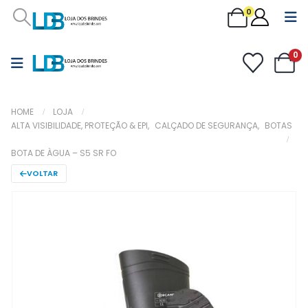
0
0
HOME
LOJA
ALTA VISIBILIDADE, PROTEÇÃO & EPI
,
CALÇADO DE SEGURANÇA
,
BOTAS
BOTA DE ÀGUA – S5 SR FO
VOLTAR