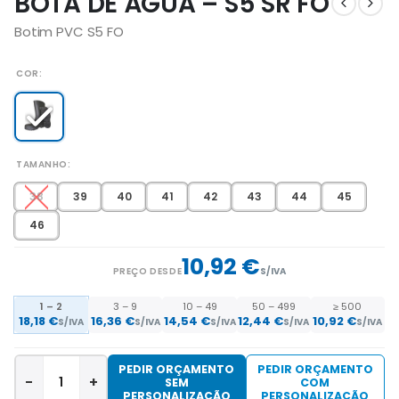
BOTA DE ÀGUA – S5 SR FO
Botim PVC S5 FO
COR
TAMANHO
38
39
40
41
42
43
44
45
46
10,92 €
PREÇO DESDE
S/IVA
1 – 2
3 – 9
10 – 49
50 – 499
≥ 500
18,18
€
16,36
€
14,54
€
12,44
€
10,92
€
S/IVA
S/IVA
S/IVA
S/IVA
S/IVA
PEDIR ORÇAMENTO
PEDIR ORÇAMENTO
-
+
SEM
COM
PERSONALIZAÇÃO
PERSONALIZAÇÃO