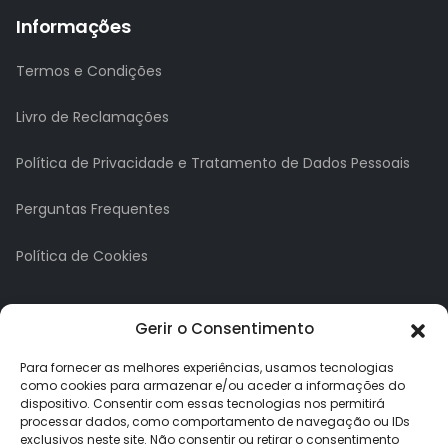
Informações
Termos e Condições
Livro de Reclamações
Política de Privacidade e Tratamento de Dados Pessoais
Perguntas Frequentes
Política de Cookies
A minha conta
Gerir o Consentimento
A Minha Conta
Para fornecer as melhores experiências, usamos tecnologias
como cookies para armazenar e/ou aceder a informações do
dispositivo. Consentir com essas tecnologias nos permitirá
Histórico de Pedidos
processar dados, como comportamento de navegação ou IDs
exclusivos neste site. Não consentir ou retirar o consentimento