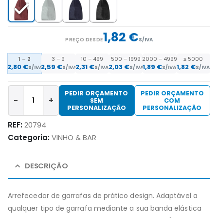
1,82 €
PREÇO DESDE
S/IVA
1 – 2
3 – 9
10 – 499
500 – 1999
2000 – 4999
≥ 5000
2,80 €
2,59 €
2,31 €
2,03 €
1,89 €
1,82 €
S/IVA
S/IVA
S/IVA
S/IVA
S/IVA
S/IVA
PEDIR ORÇAMENTO
PEDIR ORÇAMENTO
-
+
SEM
COM
PERSONALIZAÇÃO
PERSONALIZAÇÃO
REF:
20794
Categoria:
VINHO & BAR
DESCRIÇÃO
Arrefecedor de garrafas de prático design. Adaptável a
qualquer tipo de garrafa mediante a sua banda elástica