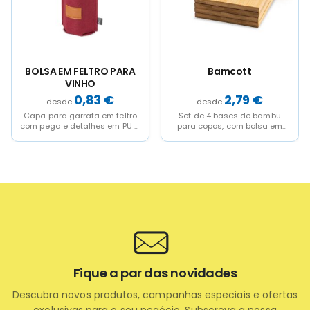
Bamcott
CANTIL DE SUBLIMACIÓN
"CHICAGO"
2,79
€
3,15
€
Set de 4 bases de bambu
Cantil especial para
para copos, com bolsa em
sublimação, com capacidade
algodão
para 170 ml.Cada peça em
caixa individual
Fique a par das novidades
Descubra novos produtos, campanhas especiais e ofertas