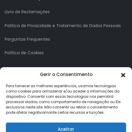
Livro de Reclamações
Política de Privacidade e Tratamento de Dados Pessoais
Perguntas Frequentes
Política de Cookies
A minha conta
Gerir o Consentimento
A Minha Conta
Para fornecer as melhores experiências, usamos tecnologias
como cookies para armazenar e/ou aceder a informações do
dispositivo. Consentir com essas tecnologias nos permitirá
Histórico de Pedidos
processar dados, como comportamento de navegação ou IDs
exclusivos neste site. Não consentir ou retirar o consentimento
Lista de Desejos
pode afetar negativamante certos recursos e funções.
Newsletter
Aceitar