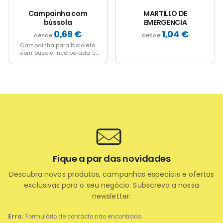
ainha com
MARTILLO DE
PATO
ússola
EMERGENCIA
"DANÇ
0,69
€
1,04
€
a para bicicleta
Pato dança
la incorporada e
autocolante
to metálico em cor
(incluída
Fácil montagem
apresentada e
graças...
Fique a par das novidades
Descubra novos produtos, campanhas especiais e ofertas
exclusivas para o seu negócio. Subscreva a nossa
newsletter.
Erro:
Formulário de contacto não encontrado.