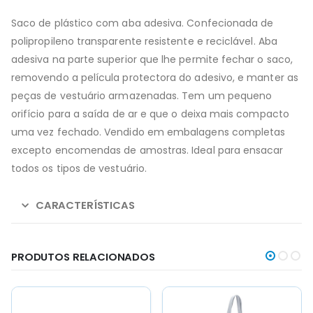
Saco de plástico com aba adesiva. Confecionada de
polipropileno transparente resistente e reciclável. Aba
adesiva na parte superior que lhe permite fechar o saco,
removendo a película protectora do adesivo, e manter as
peças de vestuário armazenadas. Tem um pequeno
orifício para a saída de ar e que o deixa mais compacto
uma vez fechado. Vendido em embalagens completas
excepto encomendas de amostras. Ideal para ensacar
todos os tipos de vestuário.
CARACTERÍSTICAS
PRODUTOS RELACIONADOS
This
This
This
This
product
product
product
product