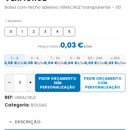
Bolsa com fecho adesivo VERACRUZ transparente – 00
TAMANHO
0
1
2
3
4
5
0,03 €
PREÇO DESDE
S/IVA
1 – 2
3 – 6
7 – 10
11 – 49
50 – 249
≥ 250
0,05 €
0,05 €
0,04 €
0,04 €
0,03 €
0,03 €
S/IVA
S/IVA
S/IVA
S/IVA
S/IVA
S/IVA
PEDIR ORÇAMENTO
PEDIR ORÇAMENTO
-
+
SEM
COM
PERSONALIZAÇÃO
PERSONALIZAÇÃO
REF:
VERACRUZ
Categoria:
BOLSAS
DESCRIÇÃO