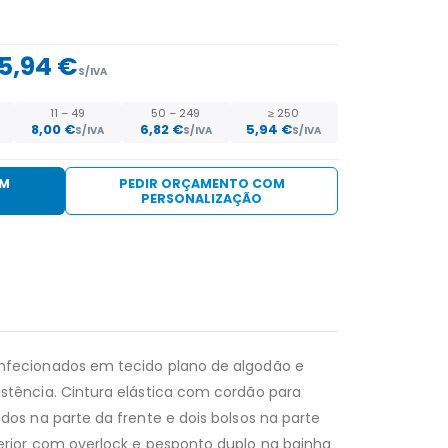
5,94 €
S/IVA
11 – 49
50 – 249
≥ 250
8,00 €
6,82 €
5,94 €
S/IVA
S/IVA
S/IVA
EM
PEDIR ORÇAMENTO COM
PERSONALIZAÇÃO
Confecionados em tecido plano de algodão e
istência. Cintura elástica com cordão para
ados na parte da frente e dois bolsos na parte
terior com overlock e pesponto duplo na bainha