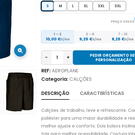
S
M
L
XL
XXL
3XL
PREÇO DESDE
1 – 2
3 – 6
7 – 10
10,00 €
9,25 €
8,25 €
S/IVA
S/IVA
S/IVA
PEDIR ORÇAMENTO S
-
+
PERSONALIZAÇÃO
REF:
AEROPLANE
Categoria:
CALÇÕES
DESCRIÇÃO
CARACTERÍSTICAS
Calções de trabalho, leve e refrescante. 
poliéster para uma maior durabilidade e res
melhor ajuste e conforto. Dois bolsos inclin
trás para melhor acessibilidade. Costura in