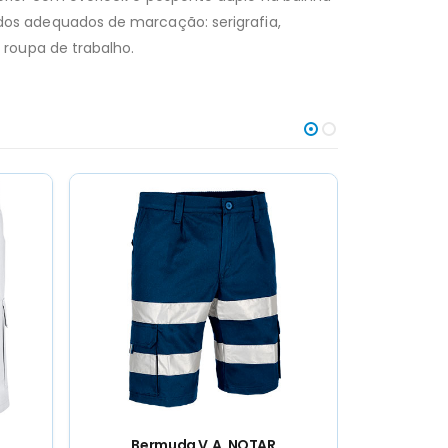
odos adequados de marcação: serigrafia,
o roupa de trabalho.
Calçoes chinos NAPOLES
Ber