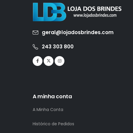
geral@lojadosbrindes.com
243 303 800
A minha conta
A Minha Conta
Histórico de Pedidos