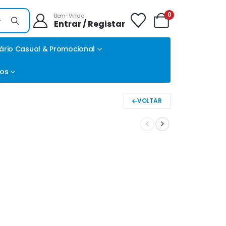
0
Bem-Vindo
Entrar / Registar
ário Casual & Promocional
tos
VOLTAR
E