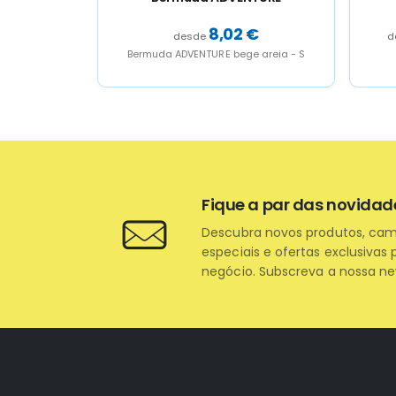
Price
€
11,50
€
–
12,50
€
range:
 areia - S
Bermuda DESERT branco - S
11,50 €
through
12,50 €
Fique a par das novidad
Descubra novos produtos, ca
especiais e ofertas exclusivas 
negócio. Subscreva a nossa ne