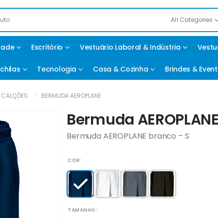
All Categories
idade
Escritório
Vestuário Laboral & Indústria
Vestu
chilas
Tecnologia
Casa & Cozinha
Brindes & Even
CALÇÕES
BERMUDA AEROPLANE
Bermuda AEROPLAN
Bermuda AEROPLANE branco – S
COR
TAMANHO