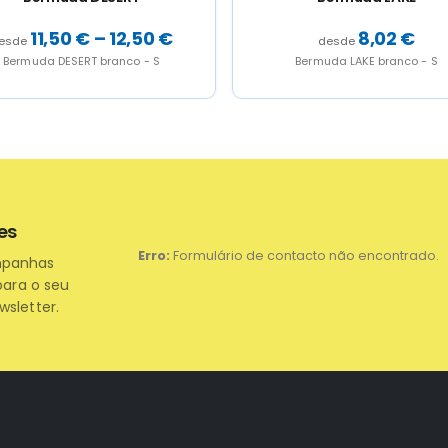
8,02
€
10,40
€
Bermuda LAKE branco - S
Bermuda V.A. NOTAR azul marinho or
es
Erro:
Formulário de contacto não encontrado.
mpanhas
para o seu
wsletter.