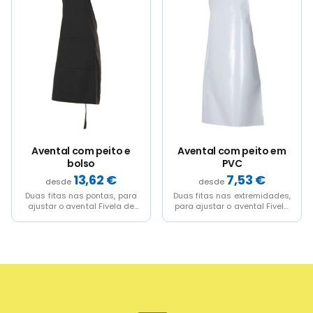
multiple
multiple
multiple
multiple
variants.
variants.
variants.
variants.
The
The
The
The
options
options
options
options
may
may
may
may
be
be
be
be
chosen
chosen
chosen
chosen
on
on
on
on
the
the
the
the
product
product
product
product
page
page
page
page
e
Avental com peito em
Avental curto com bols
PVC
7,53
€
4,89
€
ara
Duas fitas nas extremidades,
Duas fitas nas pontas, para
 de
para ajustar o avental Fivela
ajustar o avental Tecido fáci
do
de ajuste
de passar a ferro Um...