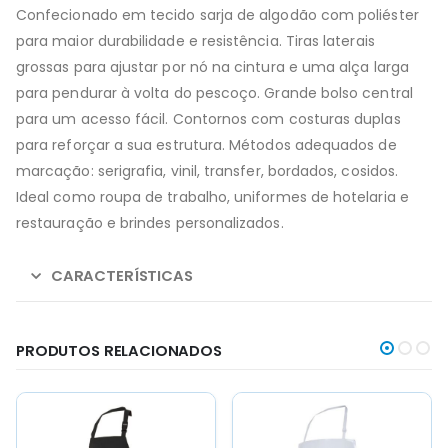
Confecionado em tecido sarja de algodão com poliéster
para maior durabilidade e resistência. Tiras laterais
grossas para ajustar por nó na cintura e uma alça larga
para pendurar à volta do pescoço. Grande bolso central
para um acesso fácil. Contornos com costuras duplas
para reforçar a sua estrutura. Métodos adequados de
marcação: serigrafia, vinil, transfer, bordados, cosidos.
Ideal como roupa de trabalho, uniformes de hotelaria e
restauração e brindes personalizados.
CARACTERÍSTICAS
PRODUTOS RELACIONADOS
This
This
This
This
product
product
product
product
has
has
has
has