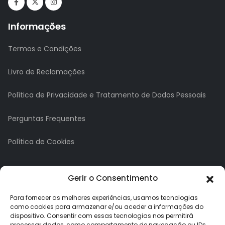
Informações
Termos e Condições
Livro de Reclamações
Política de Privacidade e Tratamento de Dados Pessoais
Perguntas Frequentes
Política de Cookies
A minha conta
Gerir o Consentimento
A Minha Conta
Para fornecer as melhores experiências, usamos tecnologias
como cookies para armazenar e/ou aceder a informações do
dispositivo. Consentir com essas tecnologias nos permitirá
Histórico de Pedidos
processar dados, como comportamento de navegação ou IDs