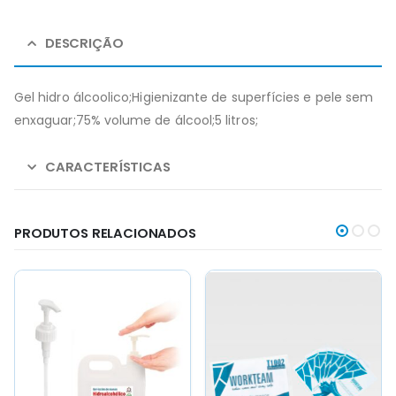
DESCRIÇÃO
Gel hidro álcoolico;Higienizante de superfícies e pele sem
enxaguar;75% volume de álcool;5 litros;
CARACTERÍSTICAS
PRODUTOS RELACIONADOS
This
This
This
This
product
product
product
product
has
has
has
has
multiple
multiple
multiple
multiple
variants.
variants.
variants.
variants.
The
The
The
The
options
options
options
options