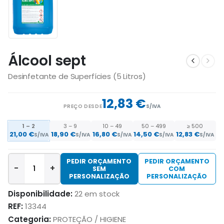
Álcool sept
Desinfetante de Superfícies (5 Litros)
12,83 €
PREÇO DESDE
S/IVA
1 – 2
3 – 9
10 – 49
50 – 499
≥ 500
21,00
€
18,90
€
16,80
€
14,50
€
12,83
€
S/IVA
S/IVA
S/IVA
S/IVA
S/IVA
PEDIR ORÇAMENTO
PEDIR ORÇAMENTO
-
+
SEM
COM
PERSONALIZAÇÃO
PERSONALIZAÇÃO
Disponibilidade:
22 em stock
REF:
13344
Categoria:
PROTEÇÃO / HIGIENE