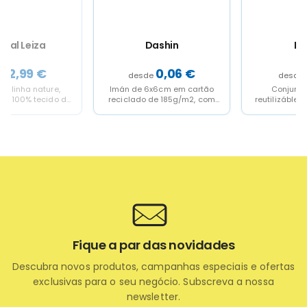
Dashin
Dunay
0,06
€
0,21
€
Imán de 6x6cm em cartão
Conjunto de palitos
reciclado de 185g/m2, com
reutilizábles de linha nature
cantos arredondados.
fabricados em coco. Após do
consumo do seu...
Fique a par das novidades
Descubra novos produtos, campanhas especiais e ofertas
exclusivas para o seu negócio. Subscreva a nossa
newsletter.