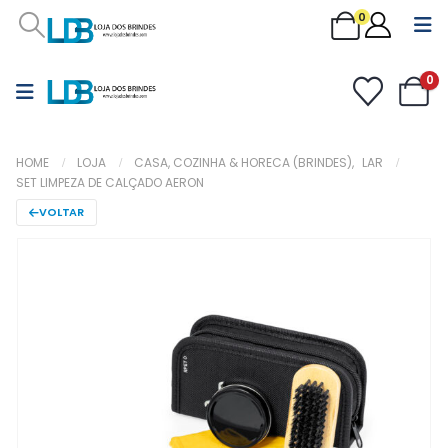
0
0
HOME
LOJA
CASA, COZINHA & HORECA (BRINDES)
,
LAR
SET LIMPEZA DE CALÇADO AERON
VOLTAR