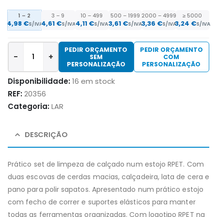
1 – 2
3 – 9
10 – 499
500 – 1999
2000 – 4999
≥ 5000
4,98
€
4,61
€
4,11
€
3,61
€
3,36
€
3,24
€
S/IVA
S/IVA
S/IVA
S/IVA
S/IVA
S/IVA
PEDIR ORÇAMENTO
PEDIR ORÇAMENTO
-
+
SEM
COM
PERSONALIZAÇÃO
PERSONALIZAÇÃO
Disponibilidade:
16 em stock
REF:
20356
Categoria:
LAR
DESCRIÇÃO
Prático set de limpeza de calçado num estojo RPET. Com
duas escovas de cerdas macias, calçadeira, lata de cera e
pano para polir sapatos. Apresentado num prático estojo
com fecho de correr e suportes elásticos para manter
todas as ferramentas organizadas. Com logotipo RPET na