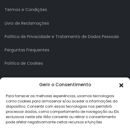
Termos e Condições
Livro de Reclamações
Política de Privacidade e Tratamento de Dados Pessoais
Perguntas Frequentes
Política de Cookies
A minha conta
Gerir o Consentimento
A Minha Conta
Para fornecer as melhores experiências, usamos tecnologias
como cookies para armazenar e/ou aceder a informações do
dispositivo. Consentir com essas tecnologias nos permitirá
Histórico de Pedidos
processar dados, como comportamento de navegação ou IDs
exclusivos neste site. Não consentir ou retirar o consentimento
Lista de Desejos
pode afetar negativamante certos recursos e funções.