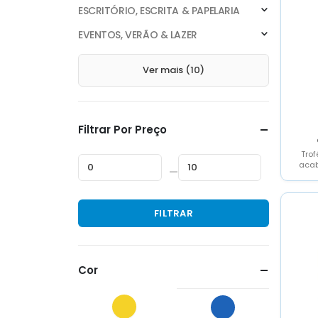
ESCRITÓRIO, ESCRITA & PAPELARIA
EVENTOS, VERÃO & LAZER
Ver mais (10)
Filtrar Por Preço
Tro
acab
—
cor
com a
Preço
Preço
FILTRAR
mínimo
máximo
Cor