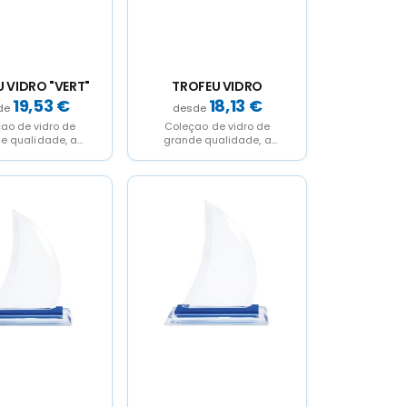
 VIDRO "VERT"
TROFEU VIDRO
19,53
€
18,13
€
ao de vidro de
Coleçao de vidro de
e qualidade, a
grande qualidade, a
or opçao para
melhor opçao para
 numa celebraçao
oferecer numa celebraçao
memoraçao.,...
ou comemoraçao.,...