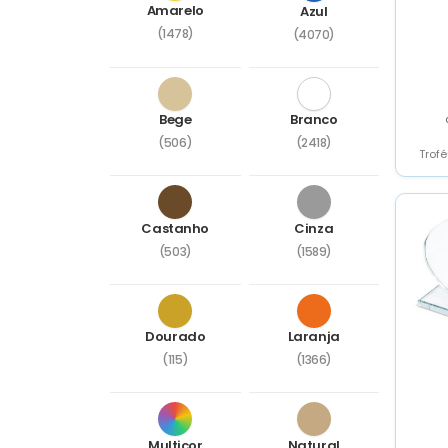
Amarelo
Azul
(1478)
(4070)
Bege
Branco
(506)
(2418)
Trof
Castanho
Cinza
(503)
(1589)
Dourado
Laranja
(115)
(1366)
Multicor
Natural