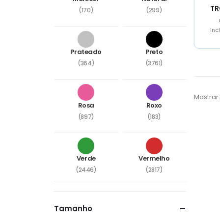
TR
(170)
(299)
Inc
Prateado
Preto
(364)
(3761)
Mostrar:
Rosa
Roxo
(897)
(183)
Verde
Vermelho
(2446)
(2817)
Tamanho