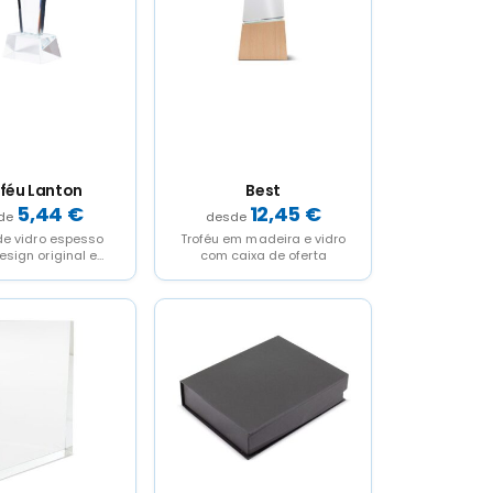
féu Lanton
Best
5,44
€
12,45
€
de vidro espesso
Troféu em madeira e vidro
sign original e
com caixa de oferta
e resistente.
lmente concebido
 gravação a...