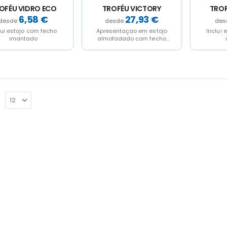
OFÉU VIDRO ECO
TROFÉU VICTORY
TROF
6,58
€
27,93
€
lui estojo com fecho
Apresentaçao em estojo
Inclui 
imantado
almofadado com fecho
imantado.