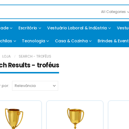
All Categories
idade
Escritório
Vestuário Laboral & Indústria
Vestu
chilas
Tecnologia
Casa & Cozinha
Brindes & Even
LOJA
SEARCH - TROFÉUS
ch Results - troféus
 por: