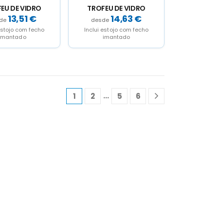
EU DE VIDRO
TROFEU DE VIDRO
13,51
€
14,63
€
estojo com fecho
Inclui estojo com fecho
imantado
imantado
…
1
2
5
6