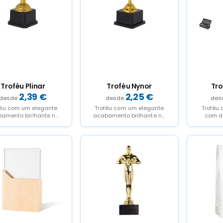
Troféu Plinar
Troféu Nynor
Tro
2,39
€
2,25
€
féu com um elegante
Troféu com um elegante
Troféu 
amento brilhante na
acabamento brilhante na
com de
 dourada, projetado
cor dourada, projetado
bas
mplas alças e uma...
com amplas alças e uma...
Especia
para