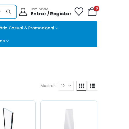
0
Bem-Vindo
Entrar / Registar
ário Casual & Promocional
tos
Mostrar: