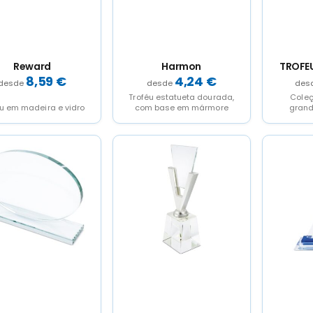
Reward
Harmon
TROFEU
8,59
€
4,24
€
Troféu estatueta dourada,
Coleç
éu em madeira e vidro
com base em mármore
grand
melh
oferecer
ou co