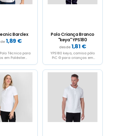
Tecnic Barclex
Polo Criança Branco
"keya" YPS180
1,89
€
1,81
€
Polo Técnica para
YPS180 keya, camisa pólo
os em Poliéster
PiC © para crianças em
el 180g/M2. Em um
material 100% algodão de
legante de duas...
180g/m2. Com...