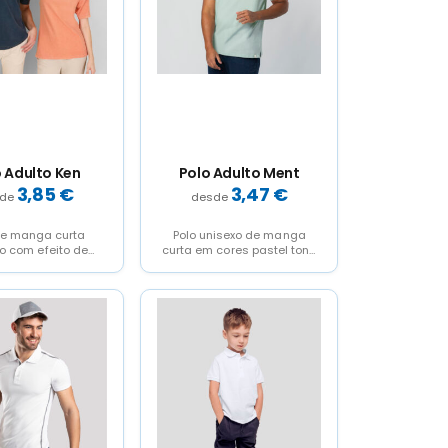
 Adulto Ken
Polo Adulto Ment
3,85
€
3,47
€
de manga curta
Polo unisexo de manga
o com efeito de
curta em cores pastel tons
lavado o que faz
doces e suaves.
com que...
Confecionado em piqué...