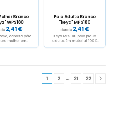
Mulher Branco
Polo Adulto Branco
ya" WPS180
"keya" MPS180
2,41
€
2,41
€
keya, camisa pólo
Keya MPS180 polo piqué
para mulher em
adulto. Em material 100%
l 100% algodão de
algodão de 180g/m2. Com
m2. Com dois...
dois botões de...
…
1
2
21
22