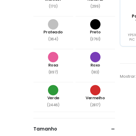
(170)
(299)
P
Prateado
Preto
YPS1
(364)
(3761)
PiC
mate
Rosa
Roxo
(897)
(183)
Mostrar:
Verde
Vermelho
(2446)
(2817)
Tamanho