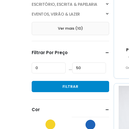
ESCRITÓRIO, ESCRITA & PAPELARIA
EVENTOS, VERÃO & LAZER
Ver mais (10)
P
Filtrar Por Preço
G
—
Preço
Preço
FILTRAR
mínimo
máximo
Cor