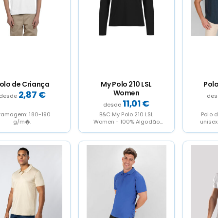
olo de Criança
My Polo 210 LSL
Polo
Women
2,87
€
11,01
€
ramagem: 180-190
B&C My Polo 210 LSL
Polo 
g/m�.
Women - 100% Algodão
unisex
Optimium™ (investindo em
jeans 
Better Cotton)