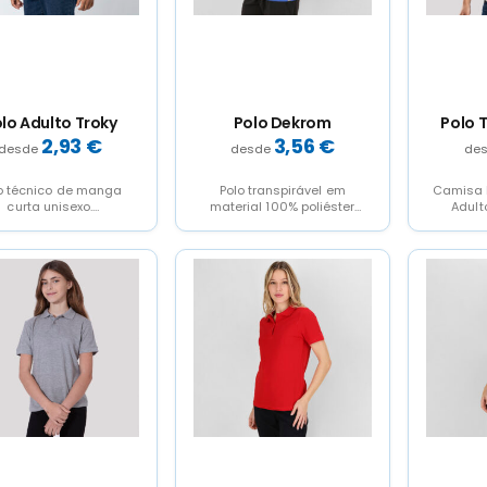
lo Adulto Troky
Polo Dekrom
Polo 
2,93
€
3,56
€
o técnico de manga
Polo transpirável em
Camisa 
curta unisexo.
material 100% poliéster
Adult
fecionado em tecido
RPET de 180g / m2,
respiráv
de poliéster 100%
elaborado a partir de...
design e
reciclado e cor...