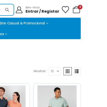
0
Bem-Vindo
Entrar / Registar
ário Casual & Promocional
tos
Mostrar: