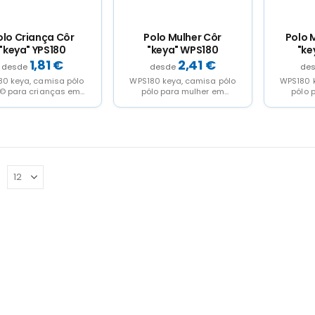
olo Criança Côr
Polo Mulher Côr
Polo 
"keya" YPS180
"keya" WPS180
"ke
1,81
€
2,41
€
80 keya, camisa pólo
WPS180 keya, camisa pólo
WPS180 
 © para crianças em
pólo para mulher em
pólo 
rial 100% algodão de
material 100% algodão de
materia
180g/m2. Com...
180g/m2. Com dois...
180g/