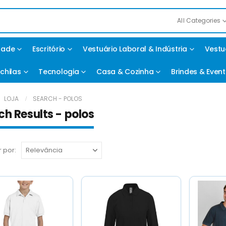
All Categories
idade
Escritório
Vestuário Laboral & Indústria
Vestu
chilas
Tecnologia
Casa & Cozinha
Brindes & Even
LOJA
SEARCH - POLOS
ch Results - polos
 por: