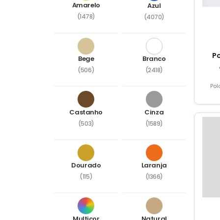
Amarelo
Azul
(1478)
(4070)
Po
Bege
Branco
(506)
(2418)
Pol
Con
Castanho
Cinza
(503)
(1589)
Dourado
Laranja
(115)
(1366)
Multicor
Natural