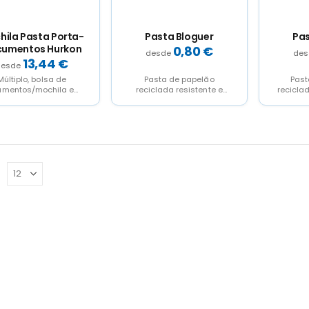
hila Pasta Porta-
Pasta Bloguer
Pa
umentos Hurkon
0,80
€
13,44
€
Múltiplo, bolsa de
Pasta de papelão
Past
umentos/mochila em
reciclada resistente e
recicla
inação de poliéster
rígida com a caneta de
acabam
vel 300D e couro PU.
bola de papelão
interior 
Design urbano,...
reciclada...