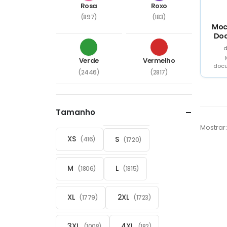
Rosa
Roxo
(897)
(183)
Moc
Doc
Verde
Vermelho
doc
(2446)
(2817)
comb
durá
Tamanho
Mostrar:
XS
S
(416)
(1720)
M
L
(1806)
(1815)
XL
2XL
(1779)
(1723)
3XL
4XL
(1008)
(182)