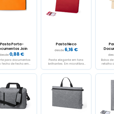
Pasta Porta-
Pasta Neco
Pa
ocumentos Join
Docu
6,16
€
0,88
€
rte para documentos
Pasta elegante em tons
Bolsa d
 fecho de fecho em
brilhantes. Em microfibra
retalho
abamento suave em
macia, com fechamento
velcro
éster 600D em cores...
de metal de banda
600
elástica,...