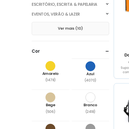
ESCRITÓRIO, ESCRITA & PAPELARIA
EVENTOS, VERÃO & LAZER
Ver mais (10)
Cor
D
Supo
com
Amarelo
Azul
ac
(1478)
(4070)
poli
Bege
Branco
(506)
(2418)