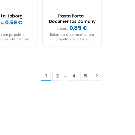
sta Haborg
Pasta Porta-
Documentos Damany
0,59
€
0,85
€
a em papelão
Bolsa de documentos em
do resistente com
papelão reciclado
ento rígido. No
resistente com
com dois bolsos de
acabamento sólido e
aba.
fechamento de aba.
…
1
2
4
5