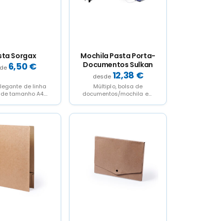
sta Sorgax
Mochila Pasta Porta-
Documentos Sulkan
6,50
€
12,38
€
legante de linha
Múltiplo, bolsa de
 de tamanho A4.
documentos/mochila em
da em resistente
poliéster de jeans
D RPET efeito
resistente 600D. Design
melange,...
urbano com bolso anti...