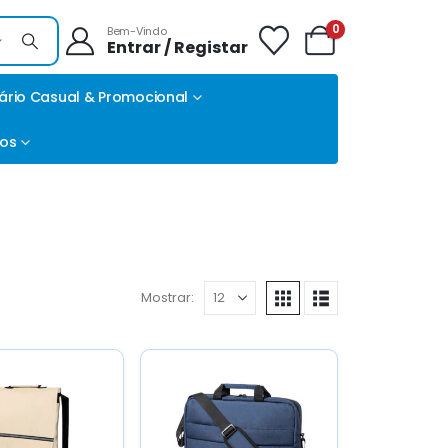
0
Bem-Vindo
Entrar / Registar
ário Casual & Promocional
tos
Mostrar: