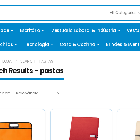
All Categories
idade
Escritório
Vestuário Laboral & Indústria
Vestu
chilas
Tecnologia
Casa & Cozinha
Brindes & Even
LOJA
SEARCH - PASTAS
ch Results - pastas
 por: