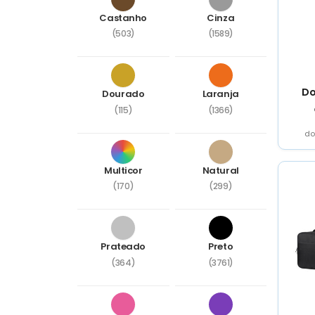
Castanho
Cinza
(503)
(1589)
Do
Dourado
Laranja
(115)
(1366)
do
natur
RP
ela
Multicor
Natural
(170)
(299)
Prateado
Preto
(364)
(3761)