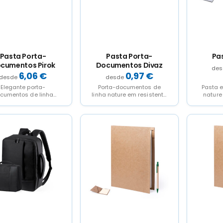
Pasta Porta-
Pasta Porta-
Pa
cumentos Pirok
Documentos Divaz
6,06
€
0,97
€
Elegante porta-
Porta-documentos de
Pasta e
cumentos de linha
linha nature em resistente
nature
e em resistente 600D
600D RPET efeito melange,
Fabrica
ET efeito melange,
elaborado a partir de
600
borado a partir de...
plástico...