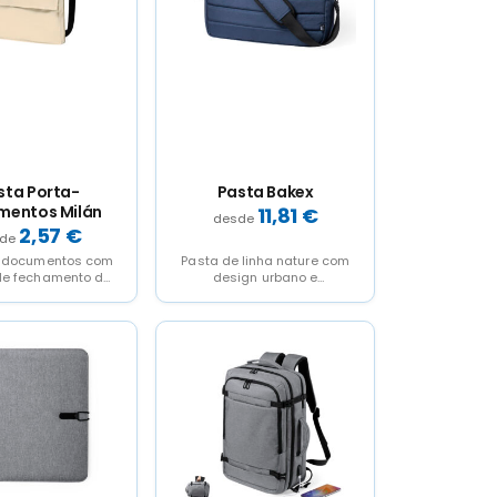
sta Porta-
Pasta Bakex
mentos Milán
11,81
€
2,57
€
e documentos com
Pasta de linha nature com
 de fechamento de
design urbano e
 em poliéster de
acolchoado total.
d de cores...
Fabricado em resistente
RPET 300D...