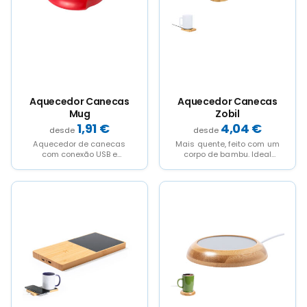
options
options
may
may
be
be
chosen
chosen
on
on
the
the
product
product
page
page
Aquecedor Canecas
Aquecedor Canecas
Mug
Zobil
1,91
€
4,04
€
Aquecedor de canecas
Mais quente, feito com um
com conexão USB e
corpo de bambu. Ideal
superfície de metal,
para manter as bebidas
especialmente projetada
na temperatura...
para manter o...