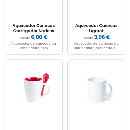
Aquecedor Canecas
Aquecedor Canecas
Carregador Nodens
Ligrant
6,00
€
3,06
€
Aquecedor de canecas da
Aquecedor de canecas da
linha nature, com
linha nature, fabricado em
carregador sem fios
bambu. Conexão USB e
integrado 10W. Fabricado
superfície metálica
en bambu,...
especialmente...
This
This
product
product
has
has
multiple
multiple
variants.
variants.
The
The
options
options
may
may
be
be
chosen
chosen
on
on
the
the