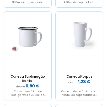
370ml de capacidade.
420ml de capacidade.
Fabricada em cerâmica de
Fabricada em cerâmica,
acabamento mate, com...
com base de cortiça...
Caneca Sublimação
Caneca Korpus
Kantol
1,28
€
0,90
€
Caneca metálica de
Caneca de cerâmica com
design retro e 380ml de
480ml de capacidade de
capacidade.
acabamento mate, design
Especialmente concebida
alongado e maxi pega....
para sublimação, com...
This
This