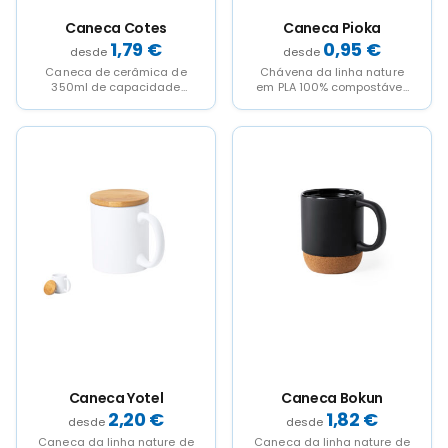
product
product
page
page
Caneca Cotes
Caneca Pioka
1,79
€
0,95
€
Caneca de cerâmica de
Chávena da linha nature
350ml de capacidade
em PLA 100% compostável.
numa combinação
350ml de capacidade de
divertida de exterior na cor
acabamento sólido e...
branca...
This
This
product
product
has
has
multiple
multiple
variants.
variants.
The
The
options
options
may
may
be
be
chosen
chosen
on
on
the
the
product
product
page
page
Caneca Yotel
Caneca Bokun
2,20
€
1,82
€
Caneca da linha nature de
Caneca da linha nature de