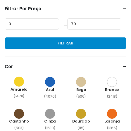
Filtrar Por Preço
—
Preço
Preço
FILTRAR
mínimo
máximo
Cor
Amarelo
Azul
Bege
Branco
(1478)
(4070)
(506)
(2418)
Castanho
Cinza
Dourado
Laranja
(503)
(1589)
(115)
(1366)