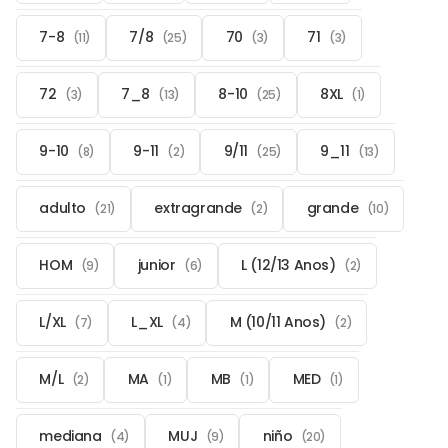
7-8
7/8
70
71
(11)
(25)
(3)
(3)
72
7_8
8-10
8XL
(3)
(13)
(25)
(1)
9-10
9-11
9/11
9_11
(8)
(2)
(25)
(13)
adulto
extragrande
grande
(21)
(2)
(10)
HOM
junior
L (12/13 Anos)
(9)
(6)
(2)
L/XL
L_XL
M (10/11 Anos)
(7)
(4)
(2)
M/L
MA
MB
MED
(2)
(1)
(1)
(1)
mediana
MUJ
niño
(4)
(9)
(20)