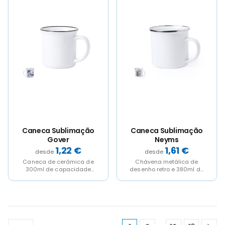
product
product
has
has
multiple
multiple
variants.
variants.
The
The
options
options
may
may
be
be
chosen
chosen
on
on
the
the
product
product
page
page
Caneca Sublimação
Caneca Sublimação
Gover
Neyms
1,22
€
1,61
€
Caneca de cerâmica de
Chávena metálica de
300ml de capacidade
desenho retro e 380ml de
com design vintage. Num
capacidade, com
elegande design bicolor,
pequenas imperfeções
com...
que reforçam o...